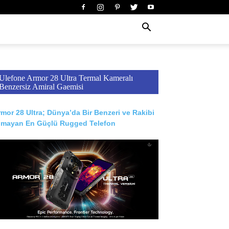
Ulefone Armor 28 Ultra Termal Kameralı
Benzersiz Amiral Gaemisi
mor 28 Ultra; Dünya’da Bir Benzeri ve Rakibi
lmayan En Güçlü Rugged Telefon