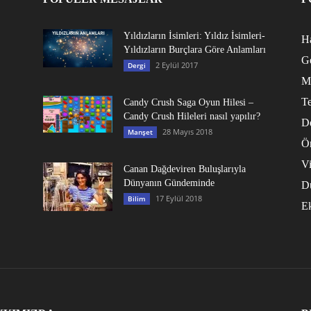
Yıldızların İsimleri: Yıldız İsimleri-
Ha
Yıldızların Burçlara Göre Anlamları
G
2 Eylül 2017
Dergi
M
Te
Candy Crush Saga Oyun Hilesi –
Candy Crush Hileleri nasıl yapılır?
D
28 Mayıs 2018
Manşet
Ö
V
Canan Dağdeviren Buluşlarıyla
Dünyanın Gündeminde
D
17 Eylül 2018
Bilim
E