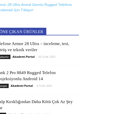
mor 28 Ultra Amiral Gemisi Rugged Telefonu
celemek İçin
Tıklayın
ÖNE ÇIKAN ÜRÜNLER
lefone Armor 28 Ultra – inceleme, test,
rüş ve teknik veriler
Akademi Portal
-
26 Ocak 2025
aberler
ank 2 Pro 8849 Rugged Telefon
rojeksiyonlu Android 14
Akademi Portal
-
4 Ocak 2025
anşet
alp Kırıklığından Daha Kötü Çok Az Şey
ar