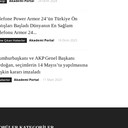
Akademi Portal
-
24 Ekim 2024
ergi
lefone Power Armor 24’ün Türkiye Ön
atışları Başladı Dünyanın En Sağlam
elefonu Armor 24...
Akademi Portal
-
16 Ekim 2023
ne Çıkan Haberler
umhurbaşkanı ve AKP Genel Başkanı
rdoğan, seçimlerin 14 Mayıs’ta yapılmasına
işkin kararı imzaladı
Akademi Portal
-
11 Mart 2023
aberler
OPÜLER KATEGORİLER