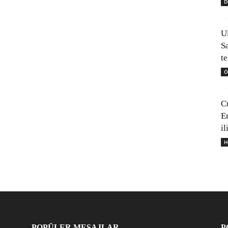
D
U
S
t
Ö
C
E
il
H
POPÜLER MESAJLAR
P