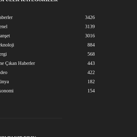
berler
3426
enel
3139
anşet
3016
knoloji
884
ergi
568
ne Çıkan Haberler
443
ideo
422
ünya
182
konomi
154