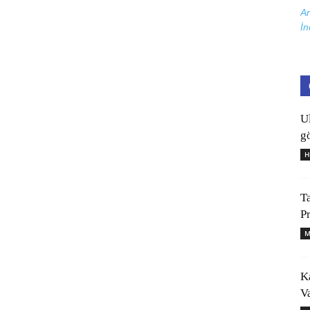
Ar
İn
U
gö
H
T
P
M
K
V