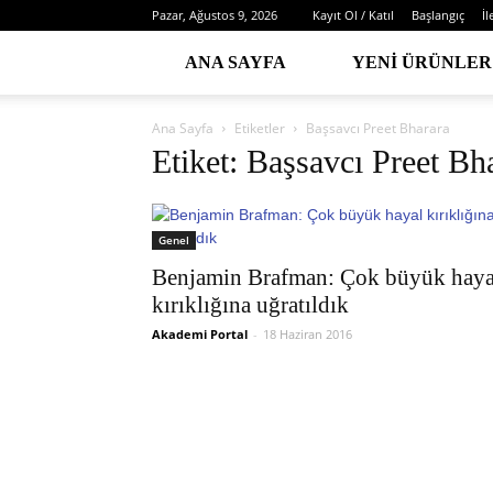
Pazar, Ağustos 9, 2026
Kayıt Ol / Katıl
Başlangıç
İl
ANA SAYFA
YENI ÜRÜNLER
Ana Sayfa
Etiketler
Başsavcı Preet Bharara
Etiket: Başsavcı Preet Bh
Genel
Benjamin Brafman: Çok büyük haya
kırıklığına uğratıldık
Akademi Portal
-
18 Haziran 2016