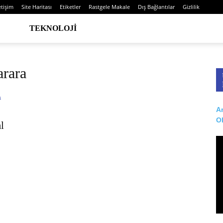
etişim
Site Haritası
Etiketler
Rastgele Makale
Dış Bağlantılar
Gizlilik
TEKNOLOJI
arara
Ar
O
l