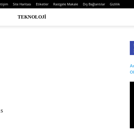
etişim
Site Haritası
Etiketler
Rastgele Makale
Dış Bağlantılar
Gizlilik
TEKNOLOJI
Ar
O
us