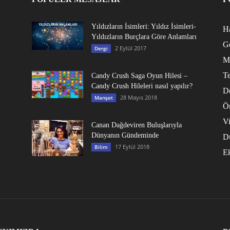
Yıldızların İsimleri: Yıldız İsimleri-
Ha
Yıldızların Burçlara Göre Anlamları
G
2 Eylül 2017
Dergi
M
Te
Candy Crush Saga Oyun Hilesi –
Candy Crush Hileleri nasıl yapılır?
D
28 Mayıs 2018
Manşet
Ö
V
Canan Dağdeviren Buluşlarıyla
Dünyanın Gündeminde
D
17 Eylül 2018
Bilim
E