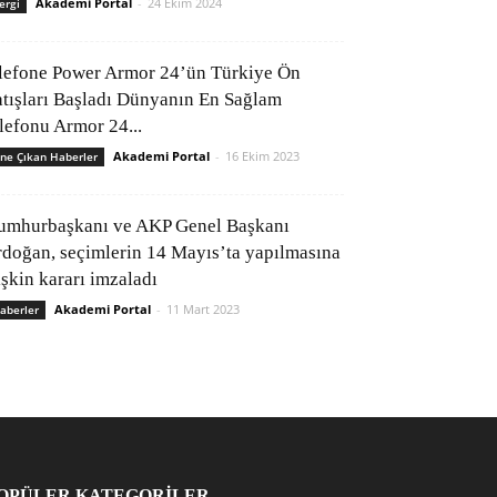
Akademi Portal
-
24 Ekim 2024
ergi
lefone Power Armor 24’ün Türkiye Ön
atışları Başladı Dünyanın En Sağlam
elefonu Armor 24...
Akademi Portal
-
16 Ekim 2023
ne Çıkan Haberler
umhurbaşkanı ve AKP Genel Başkanı
rdoğan, seçimlerin 14 Mayıs’ta yapılmasına
işkin kararı imzaladı
Akademi Portal
-
11 Mart 2023
aberler
OPÜLER KATEGORİLER