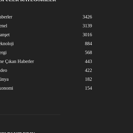
berler
3426
enel
3139
anşet
3016
knoloji
884
ergi
568
ne Çıkan Haberler
443
ideo
422
ünya
182
konomi
154