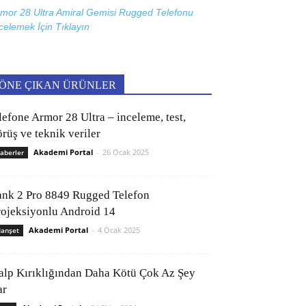
mor 28 Ultra Amiral Gemisi Rugged Telefonu
celemek İçin
Tıklayın
ÖNE ÇIKAN ÜRÜNLER
lefone Armor 28 Ultra – inceleme, test,
rüş ve teknik veriler
Akademi Portal
-
26 Ocak 2025
aberler
ank 2 Pro 8849 Rugged Telefon
rojeksiyonlu Android 14
Akademi Portal
-
4 Ocak 2025
anşet
alp Kırıklığından Daha Kötü Çok Az Şey
ar