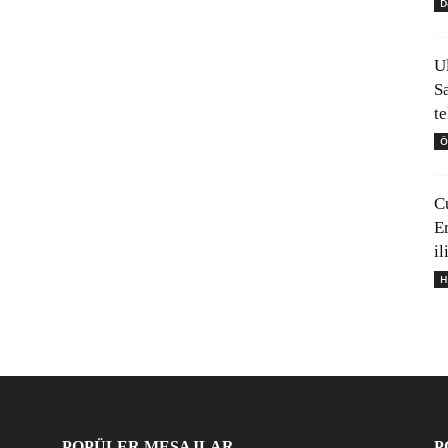
D
U
S
t
Ö
C
E
il
H
POPÜLER MESAJLAR
P