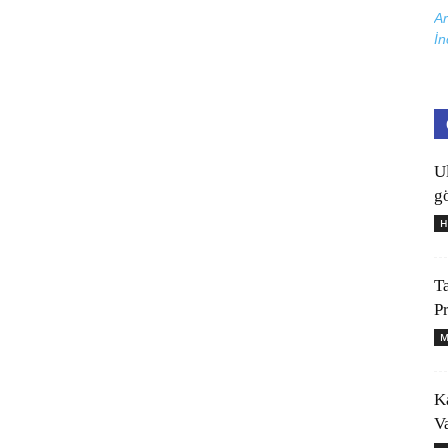
Ar
İn
U
gö
H
T
P
M
K
V