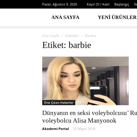
Pazar, Ağustos 9, 2026
Kayıt Ol / Katıl
Başlangıç
İl
ANA SAYFA
YENI ÜRÜNLER
Ana Sayfa
Etiketler
Barbie
Etiket: barbie
Öne Çıkan Haberler
Dünyanın en seksi voleybolcusu’ R
voleybolcu Alisa Manyonok
Akademi Portal
-
25 Mayıs 2018