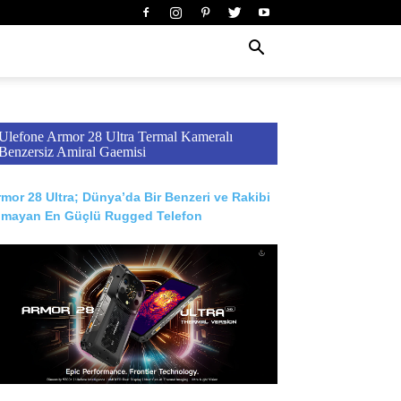
Ulefone Armor 28 Ultra Termal Kameralı
Benzersiz Amiral Gaemisi
mor 28 Ultra; Dünya’da Bir Benzeri ve Rakibi
lmayan En Güçlü Rugged Telefon