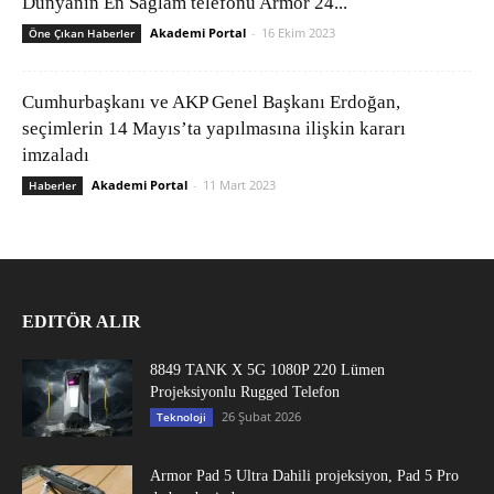
Dünyanın En Sağlam telefonu Armor 24...
Akademi Portal
-
16 Ekim 2023
Öne Çıkan Haberler
Cumhurbaşkanı ve AKP Genel Başkanı Erdoğan,
seçimlerin 14 Mayıs’ta yapılmasına ilişkin kararı
imzaladı
Akademi Portal
-
11 Mart 2023
Haberler
EDITÖR ALIR
8849 TANK X 5G 1080P 220 Lümen
Projeksiyonlu Rugged Telefon
26 Şubat 2026
Teknoloji
Armor Pad 5 Ultra Dahili projeksiyon, Pad 5 Pro