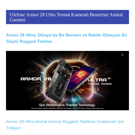
Ulefone Armor 28 Ultra Termal Kameralı Benzersiz Amiral
Gaemisi
Armor 28 Ultra; Dünya’da Bir Benzeri ve Rakibi Olmayan En
Güçlü Rugged Telefon
Armor 28 Ultra Amiral Gemisi Rugged Telefonu İncelemek İçin
Tıklayın