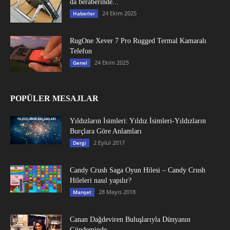
da beraberinde...
24 Ekim 2025
Haberler
RugOne Xever 7 Pro Rugged Termal Kamaralı
Telefon
24 Ekim 2025
Genel
POPÜLER MESAJLAR
Yıldızların İsimleri: Yıldız İsimleri-Yıldızların
Burçlara Göre Anlamları
2 Eylül 2017
Dergi
Candy Crush Saga Oyun Hilesi – Candy Crush
Hileleri nasıl yapılır?
28 Mayıs 2018
Manşet
Canan Dağdeviren Buluşlarıyla Dünyanın
Gündeminde