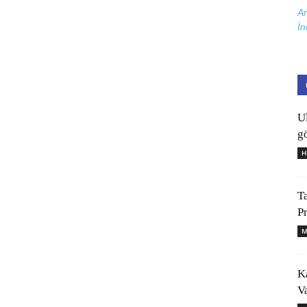
Ar
İn
U
gö
H
T
P
M
K
V