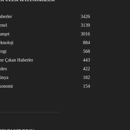
berler
3426
enel
3139
anşet
3016
knoloji
884
ergi
568
ne Çıkan Haberler
443
ideo
422
ünya
182
konomi
154