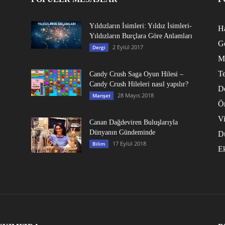
Yıldızların İsimleri: Yıldız İsimleri-
Ha
Yıldızların Burçlara Göre Anlamları
G
2 Eylül 2017
Dergi
M
Te
Candy Crush Saga Oyun Hilesi –
Candy Crush Hileleri nasıl yapılır?
D
28 Mayıs 2018
Manşet
Ö
V
Canan Dağdeviren Buluşlarıyla
Dünyanın Gündeminde
D
17 Eylül 2018
Bilim
E