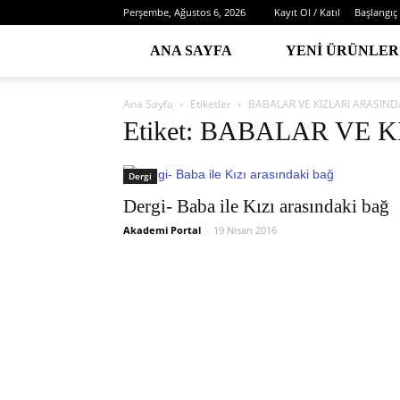
Perşembe, Ağustos 6, 2026
Kayıt Ol / Katıl
Başlangıç
ANA SAYFA
YENI ÜRÜNLER
Ana Sayfa
Etiketler
BABALAR VE KIZLARI ARASIND
Etiket: BABALAR VE
Dergi
Dergi- Baba ile Kızı arasındaki bağ
Akademi Portal
-
19 Nisan 2016