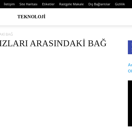
İletişim
Site Haritası
Etiketler
Rastgele Makale
Dış Bağlantılar
Gizlilik
TEKNOLOJI
AKİ BAĞ
 KIZLARI ARASINDAKİ BAĞ
Ar
O