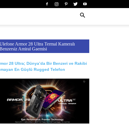
Ulefone Armor 28 Ultra Termal Kameralı
Benzersiz Amiral Gaemisi
mor 28 Ultra; Dünya’da Bir Benzeri ve Rakibi
lmayan En Güçlü Rugged Telefon