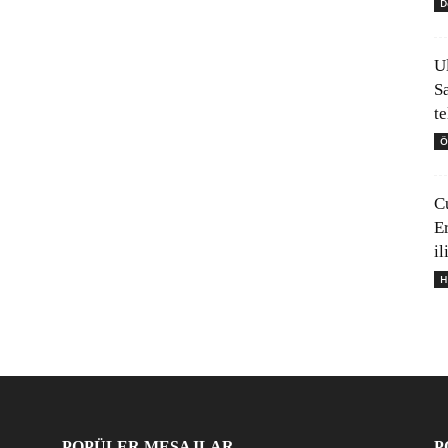
D
U
S
t
Ö
C
E
il
H
POPÜLER MESAJLAR
P