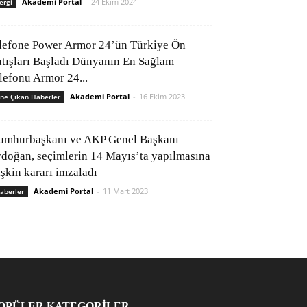
Akademi Portal
-
24 Ekim 2024
ergi
lefone Power Armor 24’ün Türkiye Ön
atışları Başladı Dünyanın En Sağlam
elefonu Armor 24...
Akademi Portal
-
16 Ekim 2023
ne Çıkan Haberler
umhurbaşkanı ve AKP Genel Başkanı
rdoğan, seçimlerin 14 Mayıs’ta yapılmasına
işkin kararı imzaladı
Akademi Portal
-
11 Mart 2023
aberler
OPÜLER KATEGORİLER