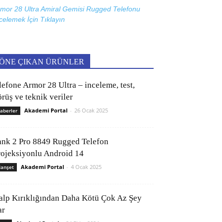
mor 28 Ultra Amiral Gemisi Rugged Telefonu
celemek İçin
Tıklayın
ÖNE ÇIKAN ÜRÜNLER
lefone Armor 28 Ultra – inceleme, test,
rüş ve teknik veriler
Akademi Portal
-
26 Ocak 2025
aberler
ank 2 Pro 8849 Rugged Telefon
rojeksiyonlu Android 14
Akademi Portal
-
4 Ocak 2025
anşet
alp Kırıklığından Daha Kötü Çok Az Şey
ar