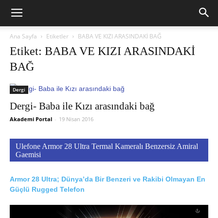
Ana Sayfa
Etiketler
BABA VE KIZI ARASINDAKİ BAĞ
Etiket: BABA VE KIZI ARASINDAKİ
BAĞ
Dergi
Dergi- Baba ile Kızı arasındaki bağ
Akademi Portal
-
19 Nisan 2016
Ulefone Armor 28 Ultra Termal Kameralı Benzersiz Amiral
Gaemisi
Armor 28 Ultra; Dünya’da Bir Benzeri ve Rakibi Olmayan En
Güçlü Rugged Telefon