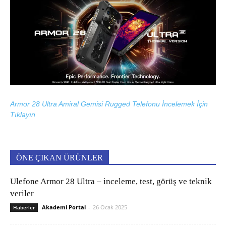
Armor 28 Ultra Amiral Gemisi Rugged Telefonu İncelemek İçin
Tıklayın
ÖNE ÇIKAN ÜRÜNLER
Ulefone Armor 28 Ultra – inceleme, test, görüş ve teknik
veriler
Akademi Portal
-
26 Ocak 2025
Haberler