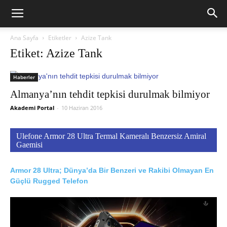
Ana Sayfa
Etiketler
Azize Tank
Etiket: Azize Tank
Haberler
Almanya’nın tehdit tepkisi durulmak bilmiyor
Akademi Portal
-
10 Haziran 2016
Ulefone Armor 28 Ultra Termal Kameralı Benzersiz Amiral
Gaemisi
Armor 28 Ultra; Dünya’da Bir Benzeri ve Rakibi Olmayan En
Güçlü Rugged Telefon