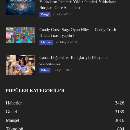
Yıldızların İsimleri: Yıldız İsimleri-Yıldızların
Burçlara Göre Anlamları
2 Eylül 2017
Dergi
Candy Crush Saga Oyun Hilesi – Candy Crush
Hileleri nasıl yapılır?
28 Mayıs 2018
Manşet
Canan Dağdeviren Buluşlarıyla Dünyanın
Gündeminde
17 Eylül 2018
Bilim
POPÜLER KATEGORİLER
Haberler
3426
Genel
3139
Manşet
3016
Teknoloji
884