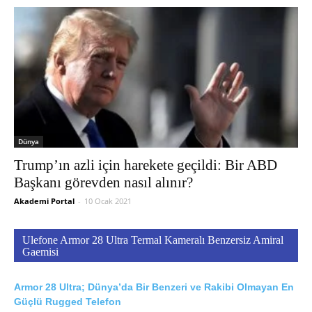
Dünya
Trump’ın azli için harekete geçildi: Bir ABD
Başkanı görevden nasıl alınır?
Akademi Portal
-
10 Ocak 2021
Ulefone Armor 28 Ultra Termal Kameralı Benzersiz Amiral
Gaemisi
Armor 28 Ultra; Dünya’da Bir Benzeri ve Rakibi Olmayan En
Güçlü Rugged Telefon