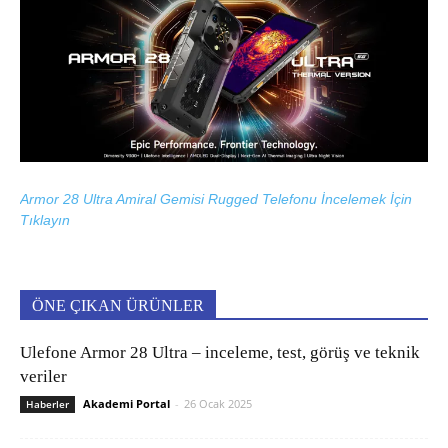
Armor 28 Ultra Amiral Gemisi Rugged Telefonu İncelemek İçin
Tıklayın
ÖNE ÇIKAN ÜRÜNLER
Ulefone Armor 28 Ultra – inceleme, test, görüş ve teknik
veriler
Akademi Portal
-
26 Ocak 2025
Haberler