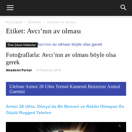
Ana Sayfa
Etiketler
Avcı’nın av olması
Etiket: Avcı’nın av olması
Öne Çıkan Haberler
Fotoğraflarla: Avcı’nın av olması böyle olsa
gerek
Akademi Portal
-
14 Temmuz 2016
Ulefone Armor 28 Ultra Termal Kameralı Benzersiz Amiral
Gaemisi
Armor 28 Ultra; Dünya’da Bir Benzeri ve Rakibi Olmayan En
Güçlü Rugged Telefon