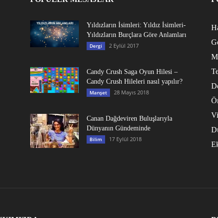
Yıldızların İsimleri: Yıldız İsimleri-
Ha
Yıldızların Burçlara Göre Anlamları
G
2 Eylül 2017
Dergi
M
Te
Candy Crush Saga Oyun Hilesi –
Candy Crush Hileleri nasıl yapılır?
D
28 Mayıs 2018
Manşet
Ö
V
Canan Dağdeviren Buluşlarıyla
Dünyanın Gündeminde
D
17 Eylül 2018
Bilim
E