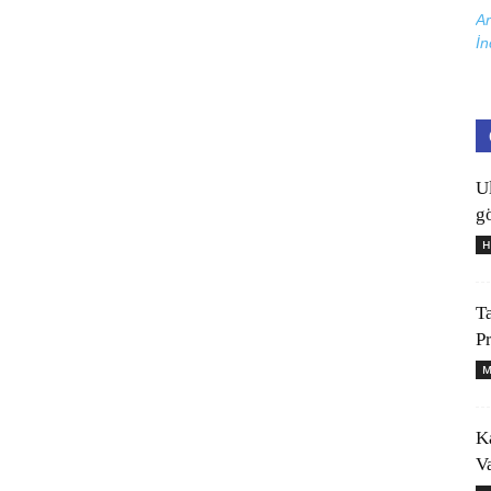
Ar
İn
U
gö
H
T
P
M
K
V