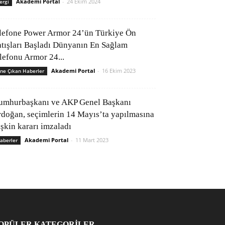
Akademi Portal
-
24 Ekim 2024
ergi
lefone Power Armor 24’ün Türkiye Ön
atışları Başladı Dünyanın En Sağlam
elefonu Armor 24...
Akademi Portal
-
16 Ekim 2023
ne Çıkan Haberler
umhurbaşkanı ve AKP Genel Başkanı
rdoğan, seçimlerin 14 Mayıs’ta yapılmasına
işkin kararı imzaladı
Akademi Portal
-
11 Mart 2023
aberler
OPÜLER KATEGORİLER