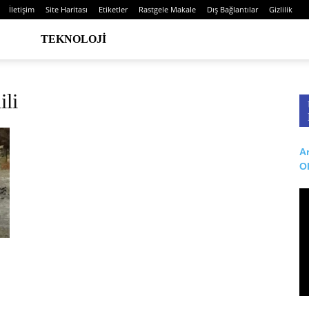
İletişim
Site Haritası
Etiketler
Rastgele Makale
Dış Bağlantılar
Gizlilik
TEKNOLOJI
ili
Ar
O