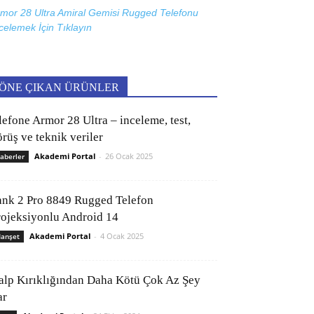
mor 28 Ultra Amiral Gemisi Rugged Telefonu
celemek İçin
Tıklayın
ÖNE ÇIKAN ÜRÜNLER
lefone Armor 28 Ultra – inceleme, test,
rüş ve teknik veriler
Akademi Portal
-
26 Ocak 2025
aberler
ank 2 Pro 8849 Rugged Telefon
rojeksiyonlu Android 14
Akademi Portal
-
4 Ocak 2025
anşet
alp Kırıklığından Daha Kötü Çok Az Şey
ar