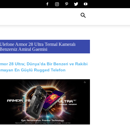
Ulefone Armor 28 Ultra Termal Kameralı
Benzersiz Amiral Gaemisi
mor 28 Ultra; Dünya’da Bir Benzeri ve Rakibi
lmayan En Güçlü Rugged Telefon