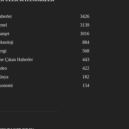
berler
3426
enel
3139
anşet
3016
knoloji
884
ergi
568
ne Çıkan Haberler
443
ideo
422
ünya
182
konomi
154