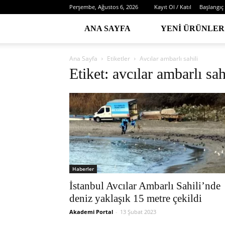
Perşembe, Ağustos 6, 2026
Kayıt Ol / Katıl
Başlangıç
ANA SAYFA
YENI ÜRÜNLER
Ana Sayfa
Etiketler
Avcılar ambarlı sahili
Etiket: avcılar ambarlı sah
Haberler
İstanbul Avcılar Ambarlı Sahili’nde
deniz yaklaşık 15 metre çekildi
Akademi Portal
-
13 Şubat 2023