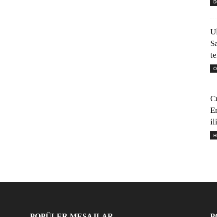
D
U
S
t
Ö
C
E
il
H
POPÜLER MESAJLAR
P