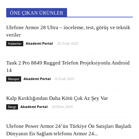
ÖNE ÇIKAN ÜRÜNLER
Ulefone Armor 28 Ultra – inceleme, test, görüş ve teknik
veriler
Akademi Portal
-
26 Ocak 2025
Haberler
Tank 2 Pro 8849 Rugged Telefon Projeksiyonlu Android
14
Akademi Portal
-
4 Ocak 2025
Manşet
Kalp Kırıklığından Daha Kötü Çok Az Şey Var
Akademi Portal
-
24 Ekim 2024
Dergi
Ulefone Power Armor 24’ün Türkiye Ön Satışları Başladı
Dünyanın En Sağlam telefonu Armor 24...