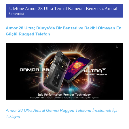
Ulefone Armor 28 Ultra Termal Kameralı Benzersiz Amiral
Gaemisi
Armor 28 Ultra; Dünya’da Bir Benzeri ve Rakibi Olmayan En
Güçlü Rugged Telefon
Armor 28 Ultra Amiral Gemisi Rugged Telefonu İncelemek İçin
Tıklayın