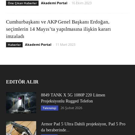
Akademi Portal
-
16 Ekim 2023
Öne Çıkan Haberler
Cumhurbaşkanı ve AKP Genel Başkanı Erdoğan,
seçimlerin 14 Mayıs’ta yapılmasına ilişkin kararı
imzaladı
Akademi Portal
-
11 Mart 2023
Haberler
EDITÖR ALIR
8849 TANK X 5G 1080P 220 Lümen
Projeksiyonlu Rugged Telefon
26 Şubat 2026
Teknoloji
Armor Pad 5 Ultra Dahili projeksiyon, Pad 5 Pro
da beraberinde...