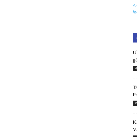
Ar
İn
U
gö
H
T
P
M
K
V