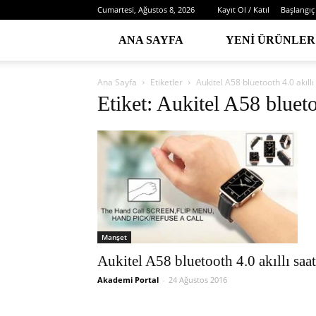
Cumartesi, Ağustos 8, 2026
Kayıt Ol / Katıl
Başlangıç
ANA SAYFA
YENI ÜRÜNLER
Ana Sayfa
Etiketler
Aukitel A58 bluetooth 4.0 akıllı
Etiket: Aukitel A58 blueto
Manşet
Aukitel A58 bluetooth 4.0 akıllı saat
Akademi Portal
-
24 Ağustos 2016