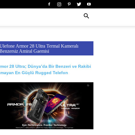
Ulefone Armor 28 Ultra Termal Kameralı
Benzersiz Amiral Gaemisi
mor 28 Ultra; Dünya’da Bir Benzeri ve Rakibi
lmayan En Güçlü Rugged Telefon