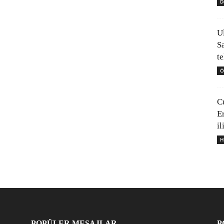
D
U
S
t
Ö
C
E
il
H
POPÜLER MESAJLAR
P