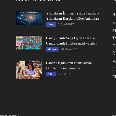
Yıldızların İsimleri: Yıldız İsimleri-
Ha
Yıldızların Burçlara Göre Anlamları
G
2 Eylül 2017
Dergi
M
Te
Candy Crush Saga Oyun Hilesi –
Candy Crush Hileleri nasıl yapılır?
D
28 Mayıs 2018
Manşet
Ö
V
Canan Dağdeviren Buluşlarıyla
Dünyanın Gündeminde
D
17 Eylül 2018
Bilim
E