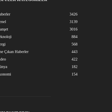
berler
3426
enel
3139
anşet
3016
knoloji
884
ergi
568
ne Çıkan Haberler
443
ideo
422
ünya
182
konomi
154