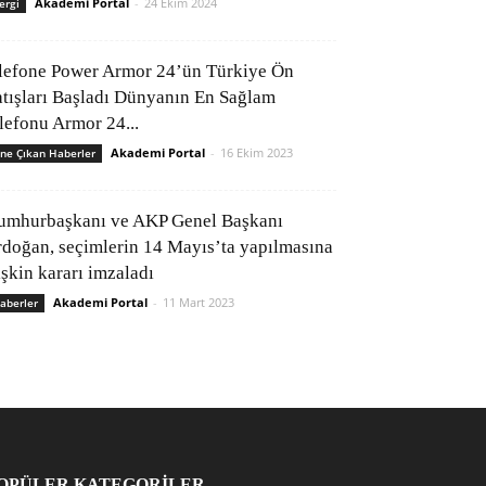
Akademi Portal
-
24 Ekim 2024
ergi
lefone Power Armor 24’ün Türkiye Ön
atışları Başladı Dünyanın En Sağlam
elefonu Armor 24...
Akademi Portal
-
16 Ekim 2023
ne Çıkan Haberler
umhurbaşkanı ve AKP Genel Başkanı
rdoğan, seçimlerin 14 Mayıs’ta yapılmasına
işkin kararı imzaladı
Akademi Portal
-
11 Mart 2023
aberler
OPÜLER KATEGORİLER