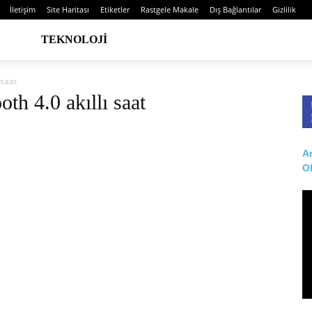
İletişim
Site Haritası
Etiketler
Rastgele Makale
Dış Bağlantılar
Gizlilik
TEKNOLOJI
 saat
oth 4.0 akıllı saat
Ar
O