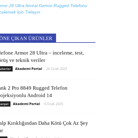
mor 28 Ultra Amiral Gemisi Rugged Telefonu
celemek İçin
Tıklayın
ÖNE ÇIKAN ÜRÜNLER
lefone Armor 28 Ultra – inceleme, test,
rüş ve teknik veriler
Akademi Portal
-
26 Ocak 2025
aberler
ank 2 Pro 8849 Rugged Telefon
rojeksiyonlu Android 14
Akademi Portal
-
4 Ocak 2025
anşet
alp Kırıklığından Daha Kötü Çok Az Şey
ar