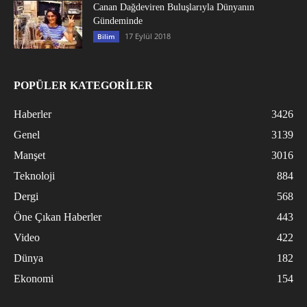
Canan Dağdeviren Buluşlarıyla Dünyanın
Gündeminde
17 Eylül 2018
Bilim
POPÜLER KATEGORİLER
Haberler
3426
Genel
3139
Manşet
3016
Teknoloji
884
Dergi
568
Öne Çıkan Haberler
443
Video
422
Dünya
182
Ekonomi
154