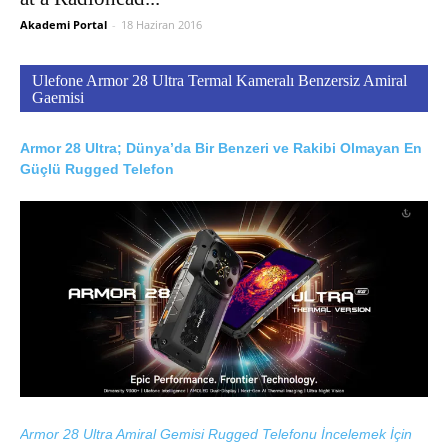
Akademi Portal
-
18 Haziran 2016
Ulefone Armor 28 Ultra Termal Kameralı Benzersiz Amiral
Gaemisi
Armor 28 Ultra; Dünya’da Bir Benzeri ve Rakibi Olmayan En
Güçlü Rugged Telefon
Armor 28 Ultra Amiral Gemisi Rugged Telefonu İncelemek İçin