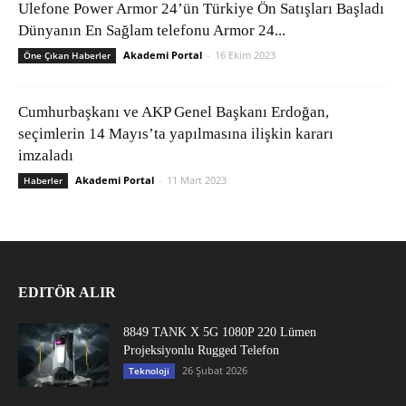
Ulefone Power Armor 24’ün Türkiye Ön Satışları Başladı
Dünyanın En Sağlam telefonu Armor 24...
Akademi Portal
-
16 Ekim 2023
Öne Çıkan Haberler
Cumhurbaşkanı ve AKP Genel Başkanı Erdoğan,
seçimlerin 14 Mayıs’ta yapılmasına ilişkin kararı
imzaladı
Akademi Portal
-
11 Mart 2023
Haberler
EDITÖR ALIR
8849 TANK X 5G 1080P 220 Lümen
Projeksiyonlu Rugged Telefon
26 Şubat 2026
Teknoloji