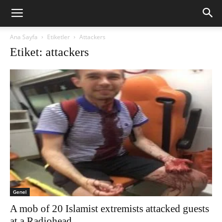
Ana Sayfa
Etiketler
Attackers
Etiket: attackers
Genel
A mob of 20 Islamist extremists attacked guests
at a Radiohead...