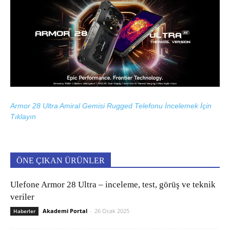
Armor 28 Ultra Amiral Gemisi Rugged Telefonu İncelemek İçin
Tıklayın
ÖNE ÇIKAN ÜRÜNLER
Ulefone Armor 28 Ultra – inceleme, test, görüş ve teknik
veriler
Akademi Portal
-
26 Ocak 2025
Haberler