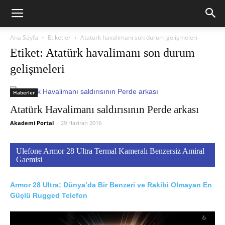
Ana Sayfa
Etiketler
Atatürk havalimanı son durum gelişmeleri
Etiket: Atatürk havalimanı son durum
gelişmeleri
Haberler
Atatürk Havalimanı saldırısının Perde arkası
Akademi Portal
-
29 Haziran 2016
Ulefone Armor 28 Ultra Termal Kameralı Benzersiz Amiral
Gaemisi
Armor 28 Ultra; Dünya’da Bir Benzeri ve Rakibi Olmayan En
Güçlü Rugged Telefon