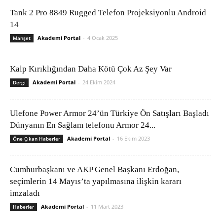
Tank 2 Pro 8849 Rugged Telefon Projeksiyonlu Android
14
Akademi Portal
-
4 Ocak 2025
Manşet
Kalp Kırıklığından Daha Kötü Çok Az Şey Var
Akademi Portal
-
24 Ekim 2024
Dergi
Ulefone Power Armor 24’ün Türkiye Ön Satışları Başladı
Dünyanın En Sağlam telefonu Armor 24...
Akademi Portal
-
16 Ekim 2023
Öne Çıkan Haberler
Cumhurbaşkanı ve AKP Genel Başkanı Erdoğan,
seçimlerin 14 Mayıs’ta yapılmasına ilişkin kararı
imzaladı
Akademi Portal
-
11 Mart 2023
Haberler