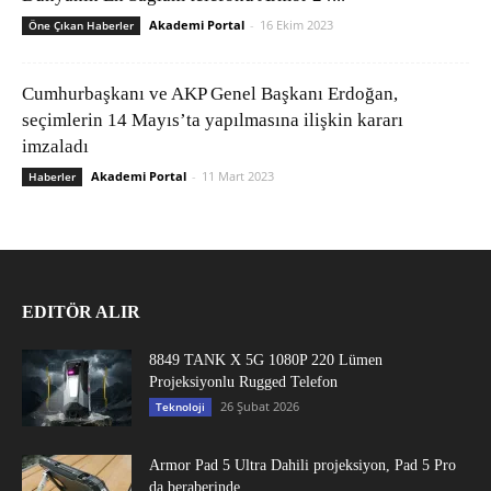
Akademi Portal
-
16 Ekim 2023
Öne Çıkan Haberler
Cumhurbaşkanı ve AKP Genel Başkanı Erdoğan,
seçimlerin 14 Mayıs’ta yapılmasına ilişkin kararı
imzaladı
Akademi Portal
-
11 Mart 2023
Haberler
EDITÖR ALIR
8849 TANK X 5G 1080P 220 Lümen
Projeksiyonlu Rugged Telefon
26 Şubat 2026
Teknoloji
Armor Pad 5 Ultra Dahili projeksiyon, Pad 5 Pro
da beraberinde...