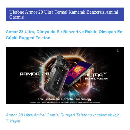
Ulefone Armor 28 Ultra Termal Kameralı Benzersiz Amiral
Gaemisi
Armor 28 Ultra; Dünya’da Bir Benzeri ve Rakibi Olmayan En
Güçlü Rugged Telefon
Armor 28 Ultra Amiral Gemisi Rugged Telefonu İncelemek İçin
Tıklayın