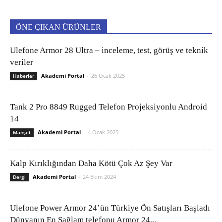
ÖNE ÇIKAN ÜRÜNLER
Ulefone Armor 28 Ultra – inceleme, test, görüş ve teknik
veriler
Akademi Portal
-
26 Ocak 2025
Haberler
Tank 2 Pro 8849 Rugged Telefon Projeksiyonlu Android
14
Akademi Portal
-
4 Ocak 2025
Manşet
Kalp Kırıklığından Daha Kötü Çok Az Şey Var
Akademi Portal
-
24 Ekim 2024
Dergi
Ulefone Power Armor 24’ün Türkiye Ön Satışları Başladı
Dünyanın En Sağlam telefonu Armor 24...