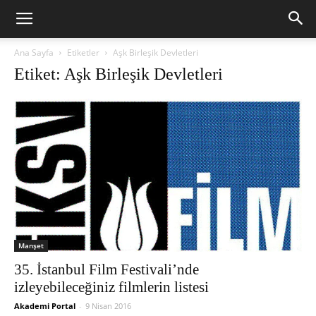
Ana Sayfa
Etiketler
Aşk Birleşik Devletleri
Etiket: Aşk Birleşik Devletleri
Manşet
35. İstanbul Film Festivali’nde
izleyebileceğiniz filmlerin listesi
Akademi Portal
-
9 Nisan 2016