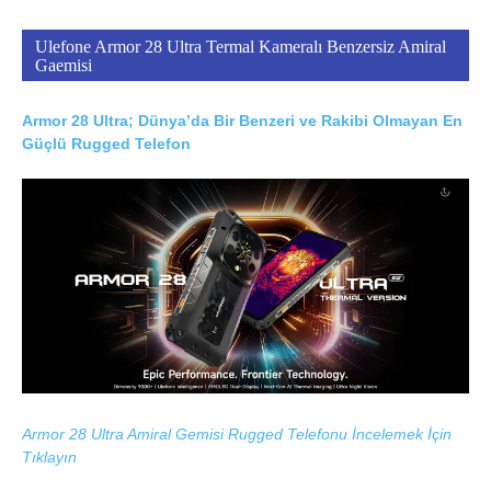
Ulefone Armor 28 Ultra Termal Kameralı Benzersiz Amiral
Gaemisi
Armor 28 Ultra; Dünya’da Bir Benzeri ve Rakibi Olmayan En
Güçlü Rugged Telefon
Armor 28 Ultra Amiral Gemisi Rugged Telefonu İncelemek İçin
Tıklayın