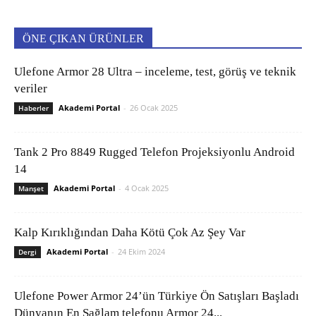
ÖNE ÇIKAN ÜRÜNLER
Ulefone Armor 28 Ultra – inceleme, test, görüş ve teknik
veriler
Akademi Portal
-
26 Ocak 2025
Haberler
Tank 2 Pro 8849 Rugged Telefon Projeksiyonlu Android
14
Akademi Portal
-
4 Ocak 2025
Manşet
Kalp Kırıklığından Daha Kötü Çok Az Şey Var
Akademi Portal
-
24 Ekim 2024
Dergi
Ulefone Power Armor 24’ün Türkiye Ön Satışları Başladı
Dünyanın En Sağlam telefonu Armor 24...