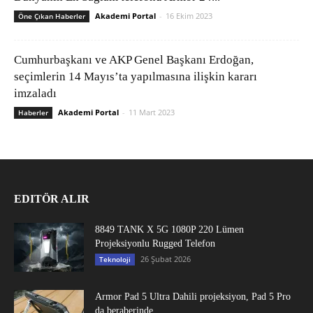
Akademi Portal
-
16 Ekim 2023
Öne Çıkan Haberler
Cumhurbaşkanı ve AKP Genel Başkanı Erdoğan,
seçimlerin 14 Mayıs’ta yapılmasına ilişkin kararı
imzaladı
Akademi Portal
-
11 Mart 2023
Haberler
EDITÖR ALIR
8849 TANK X 5G 1080P 220 Lümen
Projeksiyonlu Rugged Telefon
26 Şubat 2026
Teknoloji
Armor Pad 5 Ultra Dahili projeksiyon, Pad 5 Pro
da beraberinde...