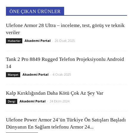
ÖNE ÇIKAN ÜRÜNLER
Ulefone Armor 28 Ultra – inceleme, test, görüş ve teknik
veriler
Akademi Portal
-
26 Ocak 2025
Haberler
Tank 2 Pro 8849 Rugged Telefon Projeksiyonlu Android
14
Akademi Portal
-
4 Ocak 2025
Manşet
Kalp Kırıklığından Daha Kötü Çok Az Şey Var
Akademi Portal
-
24 Ekim 2024
Dergi
Ulefone Power Armor 24’ün Türkiye Ön Satışları Başladı
Dünyanın En Sağlam telefonu Armor 24...