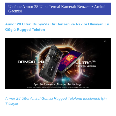
Ulefone Armor 28 Ultra Termal Kameralı Benzersiz Amiral
Gaemisi
Armor 28 Ultra; Dünya’da Bir Benzeri ve Rakibi Olmayan En
Güçlü Rugged Telefon
Armor 28 Ultra Amiral Gemisi Rugged Telefonu İncelemek İçin
Tıklayın