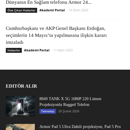
Dünyanın En Sağlam telefonu Armor 24...
Akademi Portal
-
16 Ekim 2023
Öne Çıkan Haberler
Cumhurbaşkanı ve AKP Genel Başkanı Erdoğan,
seçimlerin 14 Mayıs’ta yapılmasına ilişkin kararı
imzaladı
Akademi Portal
-
11 Mart 2023
Haberler
EDITÖR ALIR
8849 TANK X 5G 1080P 220 Lümen
Projeksiyonlu Rugged Telefon
26 Şubat 2026
Teknoloji
Armor Pad 5 Ultra Dahili projeksiyon, Pad 5 Pro