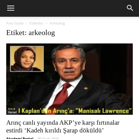
Ana Sayfa
Etiketler
Arkeolog
Etiket: arkeolog
Genel
Arınç canlı yayında AKP’ye karşı fırtınalar
estirdi ‘Kadeh kırıldı Şarap döküldü’
Akademi Portal
-
30 Ocak 2016