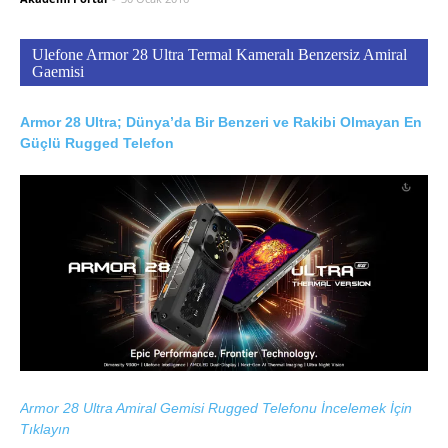
Ulefone Armor 28 Ultra Termal Kameralı Benzersiz Amiral
Gaemisi
Armor 28 Ultra; Dünya’da Bir Benzeri ve Rakibi Olmayan En
Güçlü Rugged Telefon
Armor 28 Ultra Amiral Gemisi Rugged Telefonu İncelemek İçin
Tıklayın