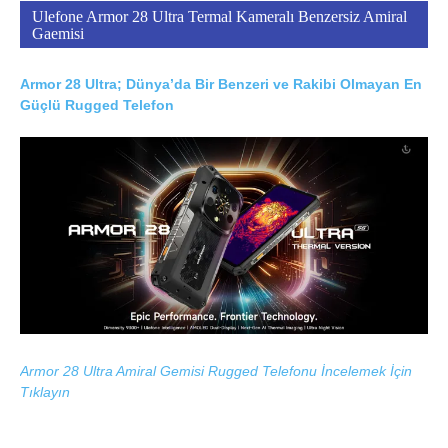
Ulefone Armor 28 Ultra Termal Kameralı Benzersiz Amiral
Gaemisi
Armor 28 Ultra; Dünya’da Bir Benzeri ve Rakibi Olmayan En
Güçlü Rugged Telefon
Armor 28 Ultra Amiral Gemisi Rugged Telefonu İncelemek İçin
Tıklayın