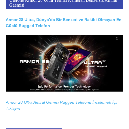
Ulefone Armor 28 Ultra Termal Kameralı Benzersiz Amiral
Gaemisi
Armor 28 Ultra; Dünya’da Bir Benzeri ve Rakibi Olmayan En
Güçlü Rugged Telefon
Armor 28 Ultra Amiral Gemisi Rugged Telefonu İncelemek İçin
Tıklayın