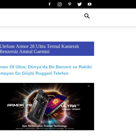
Ulefone Armor 28 Ultra Termal Kameralı
Benzersiz Amiral Gaemisi
mor 28 Ultra; Dünya’da Bir Benzeri ve Rakibi
lmayan En Güçlü Rugged Telefon