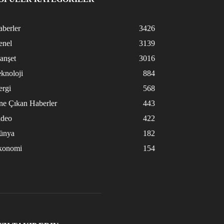
berler
3426
enel
3139
anşet
3016
knoloji
884
ergi
568
ne Çıkan Haberler
443
ideo
422
ünya
182
konomi
154