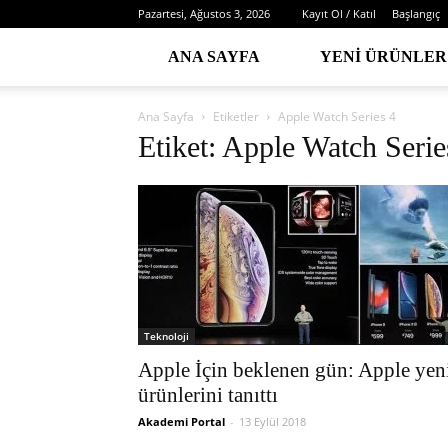
Pazartesi, Ağustos 3, 2026
Kayıt Ol / Katıl
Başlangıç
ANA SAYFA
YENI ÜRÜNLER
Ana Sayfa
Etiketler
Apple Watch Series 4
Etiket: Apple Watch Serie
Teknoloji
Apple İçin beklenen gün: Apple yen
ürünlerini tanıttı
Akademi Portal
-
13 Eylül 2018