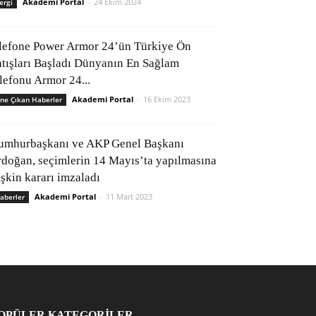
Akademi Portal
-
24 Ekim 2024
ergi
lefone Power Armor 24’ün Türkiye Ön
atışları Başladı Dünyanın En Sağlam
elefonu Armor 24...
Akademi Portal
-
16 Ekim 2023
ne Çıkan Haberler
umhurbaşkanı ve AKP Genel Başkanı
rdoğan, seçimlerin 14 Mayıs’ta yapılmasına
işkin kararı imzaladı
Akademi Portal
-
11 Mart 2023
aberler
OPÜLER KATEGORİLER