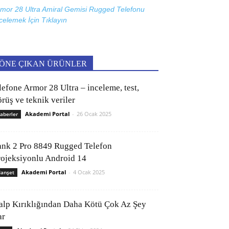
mor 28 Ultra Amiral Gemisi Rugged Telefonu
celemek İçin
Tıklayın
ÖNE ÇIKAN ÜRÜNLER
lefone Armor 28 Ultra – inceleme, test,
rüş ve teknik veriler
Akademi Portal
-
26 Ocak 2025
aberler
ank 2 Pro 8849 Rugged Telefon
rojeksiyonlu Android 14
Akademi Portal
-
4 Ocak 2025
anşet
alp Kırıklığından Daha Kötü Çok Az Şey
ar