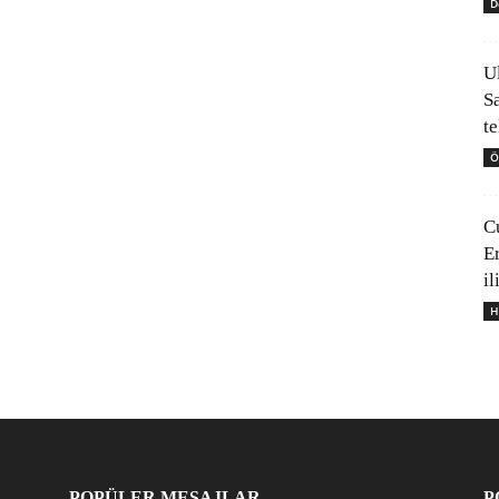
D
U
S
t
Ö
C
E
il
H
POPÜLER MESAJLAR
P