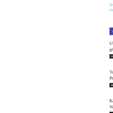
Ar
İn
U
gö
H
T
P
M
K
V