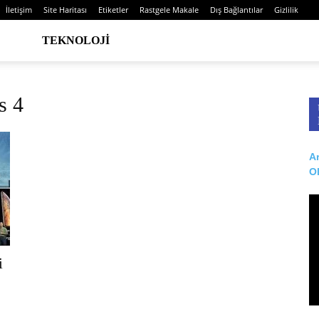
İletişim
Site Haritası
Etiketler
Rastgele Makale
Dış Bağlantılar
Gizlilik
TEKNOLOJI
s 4
Ar
O
i