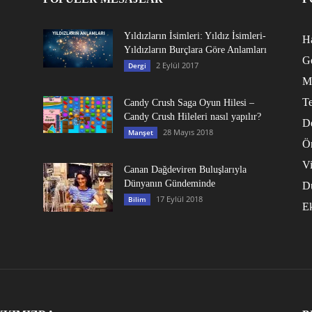
Yıldızların İsimleri: Yıldız İsimleri-
Ha
Yıldızların Burçlara Göre Anlamları
G
2 Eylül 2017
Dergi
M
Te
Candy Crush Saga Oyun Hilesi –
Candy Crush Hileleri nasıl yapılır?
D
28 Mayıs 2018
Manşet
Ö
V
Canan Dağdeviren Buluşlarıyla
Dünyanın Gündeminde
D
17 Eylül 2018
Bilim
E