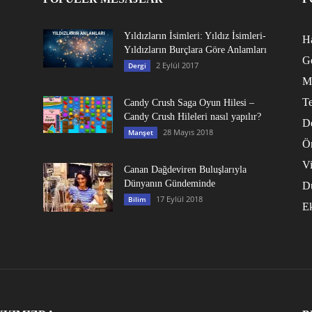
Yıldızların İsimleri: Yıldız İsimleri-
Ha
Yıldızların Burçlara Göre Anlamları
G
2 Eylül 2017
Dergi
M
Te
Candy Crush Saga Oyun Hilesi –
Candy Crush Hileleri nasıl yapılır?
D
28 Mayıs 2018
Manşet
Ö
V
Canan Dağdeviren Buluşlarıyla
Dünyanın Gündeminde
D
17 Eylül 2018
Bilim
E