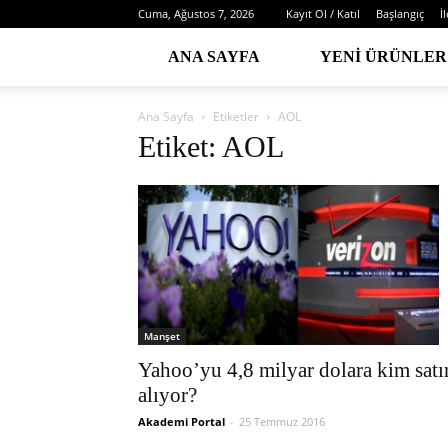
Cuma, Ağustos 7, 2026
Kayıt Ol / Katıl
Başlangıç
İ
ANA SAYFA
YENI ÜRÜNLER
Ana Sayfa
Etiketler
AOL
Etiket: AOL
Manşet
Yahoo’yu 4,8 milyar dolara kim satı
alıyor?
Akademi Portal
-
25 Temmuz 2016