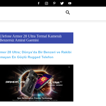
Ulefone Armor 28 Ultra Termal Kameralı
Benzersiz Amiral Gaemisi
mor 28 Ultra; Dünya’da Bir Benzeri ve Rakibi
lmayan En Güçlü Rugged Telefon