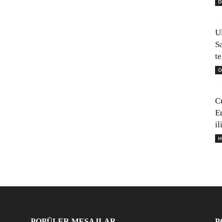
D
U
S
t
Ö
C
E
il
H
POPÜLER MESAJLAR
P