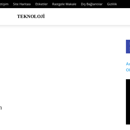
letişim
Site Haritası
Etiketler
Rastgele Makale
Dış Bağlantılar
Gizlilik
TEKNOLOJI
Ar
O
n