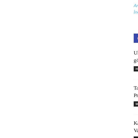
Ar
İn
U
gö
H
T
P
M
K
V