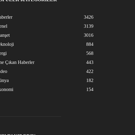
berler
3426
enel
3139
anşet
3016
knoloji
884
ergi
568
ne Çıkan Haberler
443
ideo
422
ünya
182
konomi
154