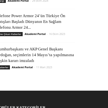
Akademi Portal
-
24 Ekim 2024
ergi
lefone Power Armor 24’ün Türkiye Ön
atışları Başladı Dünyanın En Sağlam
elefonu Armor 24...
Akademi Portal
-
16 Ekim 2023
ne Çıkan Haberler
umhurbaşkanı ve AKP Genel Başkanı
rdoğan, seçimlerin 14 Mayıs’ta yapılmasına
işkin kararı imzaladı
Akademi Portal
-
11 Mart 2023
aberler
OPÜLER KATEGORİLER