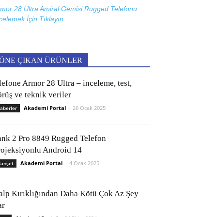
mor 28 Ultra Amiral Gemisi Rugged Telefonu
celemek İçin
Tıklayın
ÖNE ÇIKAN ÜRÜNLER
lefone Armor 28 Ultra – inceleme, test,
rüş ve teknik veriler
Akademi Portal
-
26 Ocak 2025
aberler
ank 2 Pro 8849 Rugged Telefon
rojeksiyonlu Android 14
Akademi Portal
-
4 Ocak 2025
anşet
alp Kırıklığından Daha Kötü Çok Az Şey
ar