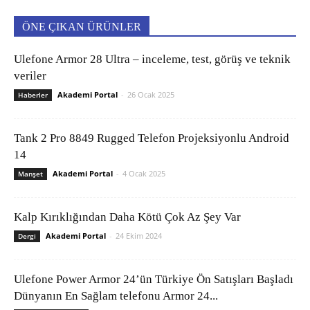
ÖNE ÇIKAN ÜRÜNLER
Ulefone Armor 28 Ultra – inceleme, test, görüş ve teknik
veriler
Akademi Portal
-
26 Ocak 2025
Haberler
Tank 2 Pro 8849 Rugged Telefon Projeksiyonlu Android
14
Akademi Portal
-
4 Ocak 2025
Manşet
Kalp Kırıklığından Daha Kötü Çok Az Şey Var
Akademi Portal
-
24 Ekim 2024
Dergi
Ulefone Power Armor 24’ün Türkiye Ön Satışları Başladı
Dünyanın En Sağlam telefonu Armor 24...