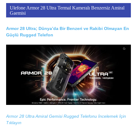
Ulefone Armor 28 Ultra Termal Kameralı Benzersiz Amiral
Gaemisi
Armor 28 Ultra; Dünya’da Bir Benzeri ve Rakibi Olmayan En
Güçlü Rugged Telefon
Armor 28 Ultra Amiral Gemisi Rugged Telefonu İncelemek İçin
Tıklayın