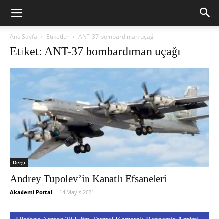
Ana Sayfa
Etiketler
ANT-37 bombardıman uçağı
Etiket: ANT-37 bombardıman uçağı
Dergi
Andrey Tupolev’in Kanatlı Efsaneleri
Akademi Portal
-
14 Mayıs 2021