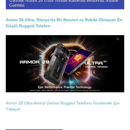
Ulefone Armor 28 Ultra Termal Kameralı Benzersiz Amiral
Gaemisi
Armor 28 Ultra; Dünya’da Bir Benzeri ve Rakibi Olmayan En
Güçlü Rugged Telefon
Armor 28 Ultra Amiral Gemisi Rugged Telefonu İncelemek İçin
Tıklayın