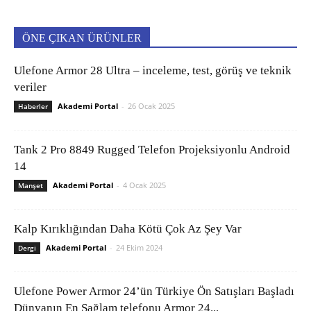
ÖNE ÇIKAN ÜRÜNLER
Ulefone Armor 28 Ultra – inceleme, test, görüş ve teknik
veriler
Akademi Portal
-
26 Ocak 2025
Haberler
Tank 2 Pro 8849 Rugged Telefon Projeksiyonlu Android
14
Akademi Portal
-
4 Ocak 2025
Manşet
Kalp Kırıklığından Daha Kötü Çok Az Şey Var
Akademi Portal
-
24 Ekim 2024
Dergi
Ulefone Power Armor 24’ün Türkiye Ön Satışları Başladı
Dünyanın En Sağlam telefonu Armor 24...