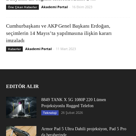
Akademi Portal
-
16 Ekim 2023
Öne Çıkan Haberler
Cumhurbaşkanı ve AKP Genel Başkanı Erdoğan,
seçimlerin 14 Mayıs’ta yapılmasına ilişkin kararı
imzaladı
Akademi Portal
-
11 Mart 2023
Haberler
EDITÖR ALIR
8849 TANK X 5G 1080P 220 Lümen
Projeksiyonlu Rugged Telefon
26 Şubat 2026
Teknoloji
Armor Pad 5 Ultra Dahili projeksiyon, Pad 5 Pro
da beraberinde...