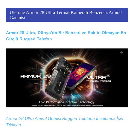
Ulefone Armor 28 Ultra Termal Kameralı Benzersiz Amiral
Gaemisi
Armor 28 Ultra; Dünya’da Bir Benzeri ve Rakibi Olmayan En
Güçlü Rugged Telefon
Armor 28 Ultra Amiral Gemisi Rugged Telefonu İncelemek İçin
Tıklayın