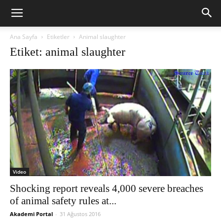
Ana Sayfa
Etiketler
Animal slaughter
Etiket: animal slaughter
Video
Shocking report reveals 4,000 severe breaches
of animal safety rules at...
Akademi Portal
-
31 Ağustos 2016