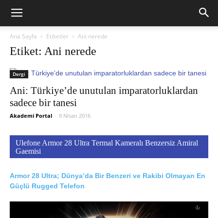
Ana Sayfa
Etiketler
Ani nerede
Etiket: Ani nerede
Dergi
Ani: Türkiye’de unutulan imparatorluklardan
sadece bir tanesi
Akademi Portal
-
9 Nisan 2016
Ulefone Armor 28 Ultra Termal Kameralı Benzersiz Amiral
Gaemisi
Armor 28 Ultra; Dünya’da Bir Benzeri ve Rakibi Olmayan En
Güçlü Rugged Telefon