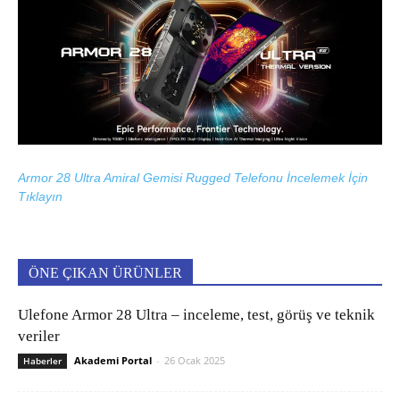
Armor 28 Ultra Amiral Gemisi Rugged Telefonu İncelemek İçin
Tıklayın
ÖNE ÇIKAN ÜRÜNLER
Ulefone Armor 28 Ultra – inceleme, test, görüş ve teknik
veriler
Akademi Portal
-
26 Ocak 2025
Haberler