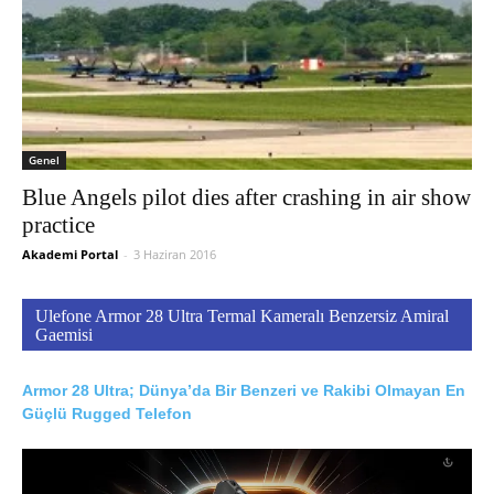
Genel
Blue Angels pilot dies after crashing in air show
practice
Akademi Portal
-
3 Haziran 2016
Ulefone Armor 28 Ultra Termal Kameralı Benzersiz Amiral
Gaemisi
Armor 28 Ultra; Dünya’da Bir Benzeri ve Rakibi Olmayan En
Güçlü Rugged Telefon