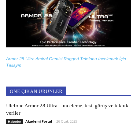
Armor 28 Ultra Amiral Gemisi Rugged Telefonu İncelemek İçin
Tıklayın
ÖNE ÇIKAN ÜRÜNLER
Ulefone Armor 28 Ultra – inceleme, test, görüş ve teknik
veriler
Akademi Portal
-
26 Ocak 2025
Haberler