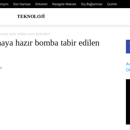
letişim
Site Haritası
Etiketler
Rastgele Makale
Dış Bağlantılar
Gizlilik
TEKNOLOJI
ba tabir edilen aort belirtileri
aya hazır bomba tabir edilen
Ar
O