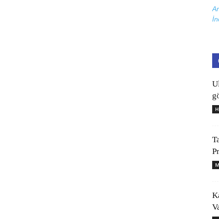
Ar
İn
U
gö
H
T
P
M
K
V