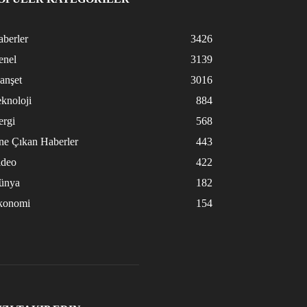
berler
3426
enel
3139
anşet
3016
knoloji
884
ergi
568
ne Çıkan Haberler
443
ideo
422
ünya
182
konomi
154