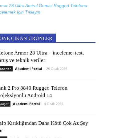
mor 28 Ultra Amiral Gemisi Rugged Telefonu
celemek İçin
Tıklayın
ÖNE ÇIKAN ÜRÜNLER
lefone Armor 28 Ultra – inceleme, test,
rüş ve teknik veriler
Akademi Portal
-
26 Ocak 2025
aberler
ank 2 Pro 8849 Rugged Telefon
rojeksiyonlu Android 14
Akademi Portal
-
4 Ocak 2025
anşet
alp Kırıklığından Daha Kötü Çok Az Şey
ar