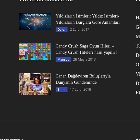
Yıldızların İsimleri: Yıldız İsimleri-
Ha
Yıldızların Burçlara Göre Anlamları
G
2 Eylül 2017
Dergi
M
Te
Candy Crush Saga Oyun Hilesi –
Candy Crush Hileleri nasıl yapılır?
D
28 Mayıs 2018
Manşet
Ö
V
Canan Dağdeviren Buluşlarıyla
Dünyanın Gündeminde
D
17 Eylül 2018
Bilim
E