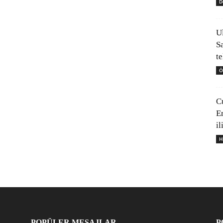
D
U
S
t
Ö
C
E
il
H
POPÜLER MESAJLAR
P