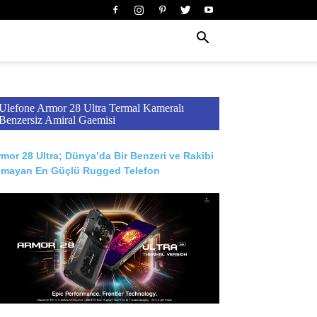
Ulefone Armor 28 Ultra Termal Kameralı
Benzersiz Amiral Gaemisi
mor 28 Ultra; Dünya’da Bir Benzeri ve Rakibi
lmayan En Güçlü Rugged Telefon