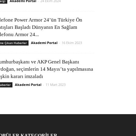
Akademi Portal
-
24 Ekim 2024
ergi
lefone Power Armor 24’ün Türkiye Ön
atışları Başladı Dünyanın En Sağlam
elefonu Armor 24...
Akademi Portal
-
16 Ekim 2023
ne Çıkan Haberler
umhurbaşkanı ve AKP Genel Başkanı
rdoğan, seçimlerin 14 Mayıs’ta yapılmasına
işkin kararı imzaladı
Akademi Portal
-
11 Mart 2023
aberler
OPÜLER KATEGORİLER