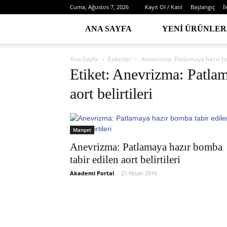
Cuma, Ağustos 7, 2026
Kayıt Ol / Katıl
Başlangıç
İ
ANA SAYFA
YENI ÜRÜNLER
Ana Sayfa
Etiketler
Anevrizma: Patlamaya hazır bom
Etiket: Anevrizma: Patlam
aort belirtileri
Manşet
Anevrizma: Patlamaya hazır bomba
tabir edilen aort belirtileri
Akademi Portal
-
21 Nisan 2016