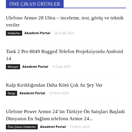
ÖNE ÇIKAN ÜRÜNLER
Ulefone Armor 28 Ultra – inceleme, test, görüş ve teknik
veriler
Akademi Portal
-
26 Ocak 2025
Haberler
Tank 2 Pro 8849 Rugged Telefon Projeksiyonlu Android
14
Akademi Portal
-
4 Ocak 2025
Manşet
Kalp Kırıklığından Daha Kötü Çok Az Şey Var
Akademi Portal
-
24 Ekim 2024
Dergi
Ulefone Power Armor 24’ün Türkiye Ön Satışları Başladı
Dünyanın En Sağlam telefonu Armor 24...
Akademi Portal
-
16 Ekim 2023
Öne Çıkan Haberler