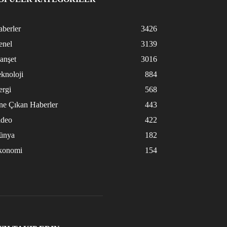
berler
3426
enel
3139
anşet
3016
knoloji
884
ergi
568
ne Çıkan Haberler
443
ideo
422
ünya
182
konomi
154