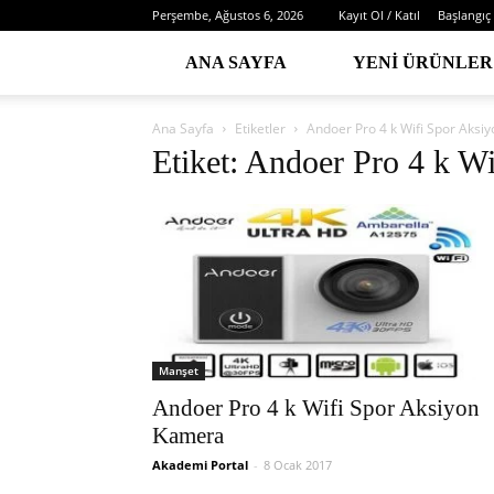
Perşembe, Ağustos 6, 2026
Kayıt Ol / Katıl
Başlangıç
ANA SAYFA
YENI ÜRÜNLER
Ana Sayfa
Etiketler
Andoer Pro 4 k Wifi Spor Aksi
Etiket: Andoer Pro 4 k W
Manşet
Andoer Pro 4 k Wifi Spor Aksiyon
Kamera
Akademi Portal
-
8 Ocak 2017