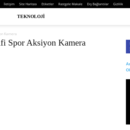
İletişim
Site Haritası
Etiketler
Rastgele Makale
Dış Bağlantılar
Gizlilik
TEKNOLOJI
yon Kamera
ifi Spor Aksiyon Kamera
Ar
O