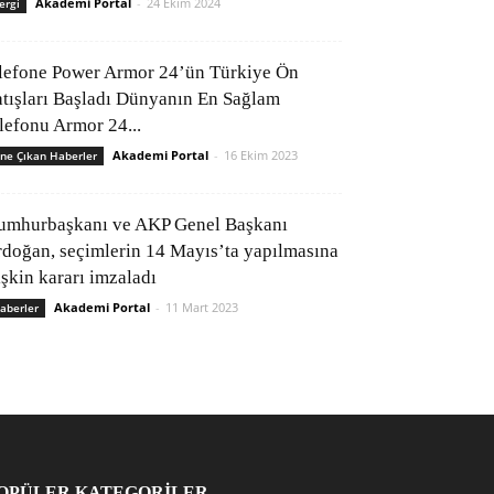
Akademi Portal
-
24 Ekim 2024
ergi
lefone Power Armor 24’ün Türkiye Ön
atışları Başladı Dünyanın En Sağlam
elefonu Armor 24...
Akademi Portal
-
16 Ekim 2023
ne Çıkan Haberler
umhurbaşkanı ve AKP Genel Başkanı
rdoğan, seçimlerin 14 Mayıs’ta yapılmasına
işkin kararı imzaladı
Akademi Portal
-
11 Mart 2023
aberler
OPÜLER KATEGORİLER