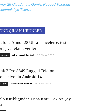
mor 28 Ultra Amiral Gemisi Rugged Telefonu
celemek İçin
Tıklayın
ÖNE ÇIKAN ÜRÜNLER
lefone Armor 28 Ultra – inceleme, test,
rüş ve teknik veriler
Akademi Portal
-
26 Ocak 2025
aberler
ank 2 Pro 8849 Rugged Telefon
rojeksiyonlu Android 14
Akademi Portal
-
4 Ocak 2025
anşet
alp Kırıklığından Daha Kötü Çok Az Şey
ar