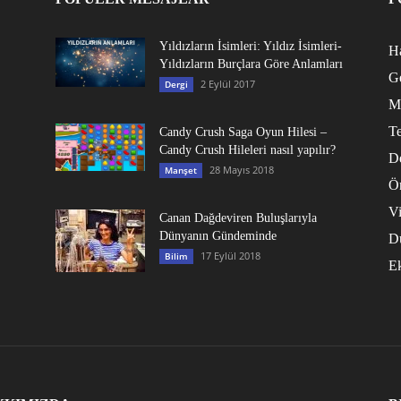
Yıldızların İsimleri: Yıldız İsimleri-
Ha
Yıldızların Burçlara Göre Anlamları
G
2 Eylül 2017
Dergi
M
Te
Candy Crush Saga Oyun Hilesi –
Candy Crush Hileleri nasıl yapılır?
D
28 Mayıs 2018
Manşet
Ö
V
Canan Dağdeviren Buluşlarıyla
Dünyanın Gündeminde
D
17 Eylül 2018
Bilim
E