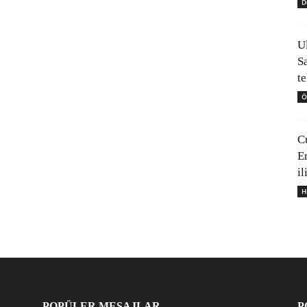
D
U
S
t
Ö
C
E
il
H
POPÜLER MESAJLAR
P