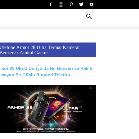
Ulefone Armor 28 Ultra Termal Kameralı
Benzersiz Amiral Gaemisi
mor 28 Ultra; Dünya’da Bir Benzeri ve Rakibi
lmayan En Güçlü Rugged Telefon