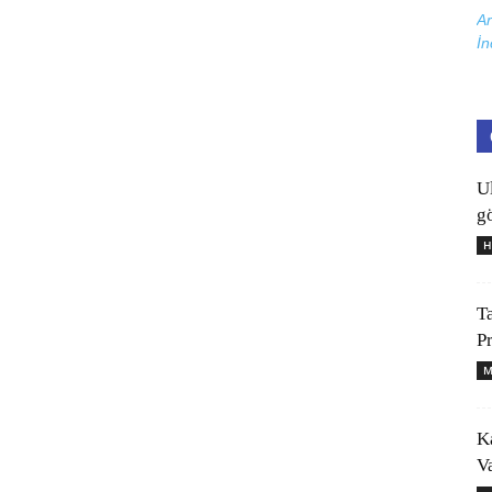
Ar
İn
U
gö
H
T
P
M
K
V