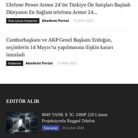
Ulefone Power Armor 24’ün Türkiye Ön Satışları Başladı
Dünyanın En Sağlam telefonu Armor 24...
Akademi Portal
-
16 Ekim 2023
Öne Çıkan Haberler
Cumhurbaşkanı ve AKP Genel Başkanı Erdoğan,
seçimlerin 14 Mayıs’ta yapılmasına ilişkin kararı
imzaladı
Akademi Portal
-
11 Mart 2023
Haberler
EDITÖR ALIR
8849 TANK X 5G 1080P 220 Lümen
Projeksiyonlu Rugged Telefon
26 Şubat 2026
Teknoloji