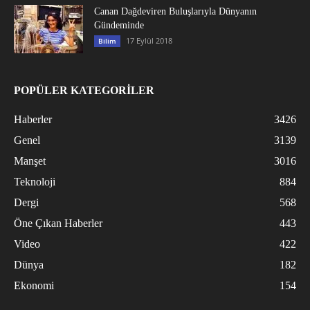
Canan Dağdeviren Buluşlarıyla Dünyanın
Gündeminde
17 Eylül 2018
Bilim
POPÜLER KATEGORİLER
Haberler
3426
Genel
3139
Manşet
3016
Teknoloji
884
Dergi
568
Öne Çıkan Haberler
443
Video
422
Dünya
182
Ekonomi
154