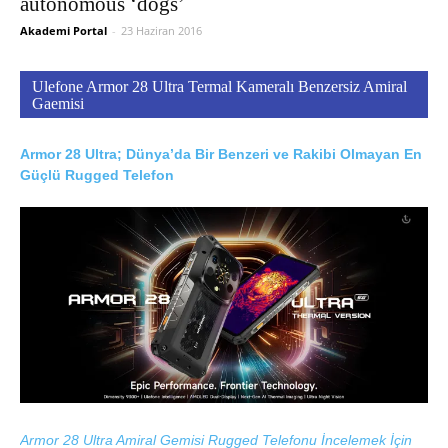
autonomous ‘dogs’
Akademi Portal
-
23 Haziran 2016
Ulefone Armor 28 Ultra Termal Kameralı Benzersiz Amiral
Gaemisi
Armor 28 Ultra; Dünya’da Bir Benzeri ve Rakibi Olmayan En
Güçlü Rugged Telefon
Armor 28 Ultra Amiral Gemisi Rugged Telefonu İncelemek İçin