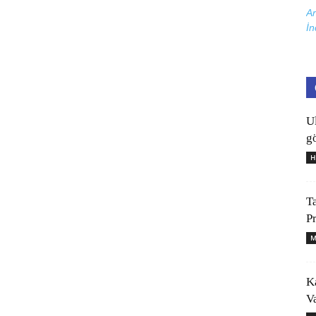
Ar
İn
U
gö
H
T
P
M
K
V