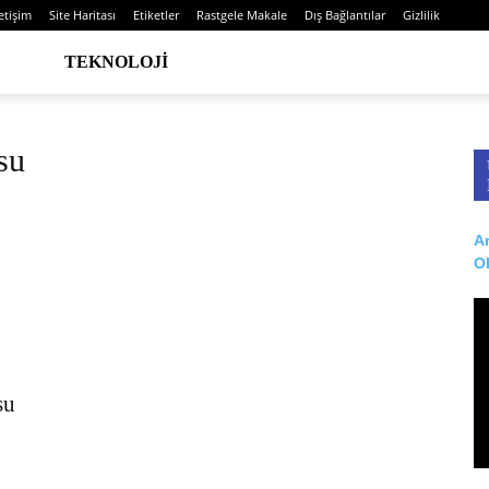
letişim
Site Haritası
Etiketler
Rastgele Makale
Dış Bağlantılar
Gizlilik
TEKNOLOJI
su
Ar
O
su