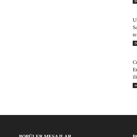
D
U
S
t
Ö
C
E
il
H
POPÜLER MESAJLAR
P