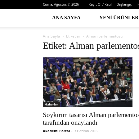
Cuma, Ağustos 7, 2026
Kayıt Ol / Katıl
Başlangıç
İ
ANA SAYFA
YENI ÜRÜNLER
Ana Sayfa
Etiketler
Alman parlementosu
Etiket: Alman parlemento
Haberler
Soykırım tasarısı Alman parlemento
tarafından onaylandı
Akademi Portal
-
3 Haziran 2016