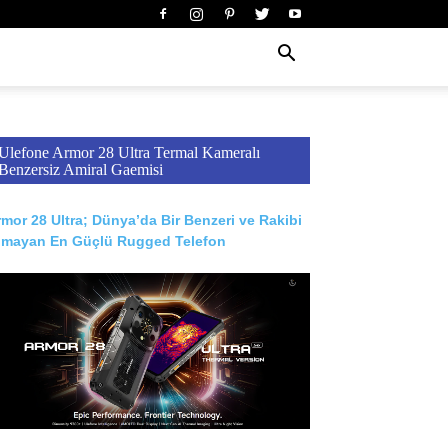
Ulefone Armor 28 Ultra Termal Kameralı
Benzersiz Amiral Gaemisi
mor 28 Ultra; Dünya’da Bir Benzeri ve Rakibi
lmayan En Güçlü Rugged Telefon