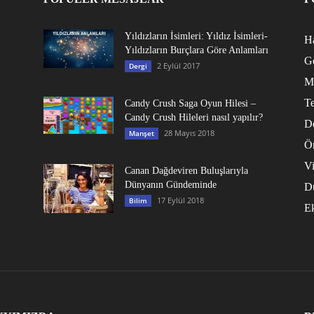
Yıldızların İsimleri: Yıldız İsimleri-
Ha
Yıldızların Burçlara Göre Anlamları
G
2 Eylül 2017
Dergi
M
Te
Candy Crush Saga Oyun Hilesi –
Candy Crush Hileleri nasıl yapılır?
D
28 Mayıs 2018
Manşet
Ö
V
Canan Dağdeviren Buluşlarıyla
Dünyanın Gündeminde
D
17 Eylül 2018
Bilim
E