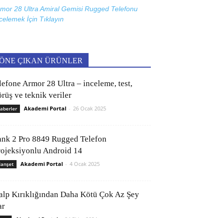
mor 28 Ultra Amiral Gemisi Rugged Telefonu
celemek İçin
Tıklayın
ÖNE ÇIKAN ÜRÜNLER
lefone Armor 28 Ultra – inceleme, test,
rüş ve teknik veriler
Akademi Portal
-
26 Ocak 2025
aberler
ank 2 Pro 8849 Rugged Telefon
rojeksiyonlu Android 14
Akademi Portal
-
4 Ocak 2025
anşet
alp Kırıklığından Daha Kötü Çok Az Şey
ar