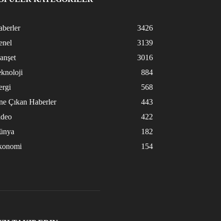
berler
3426
enel
3139
anşet
3016
knoloji
884
ergi
568
ne Çıkan Haberler
443
ideo
422
ünya
182
konomi
154