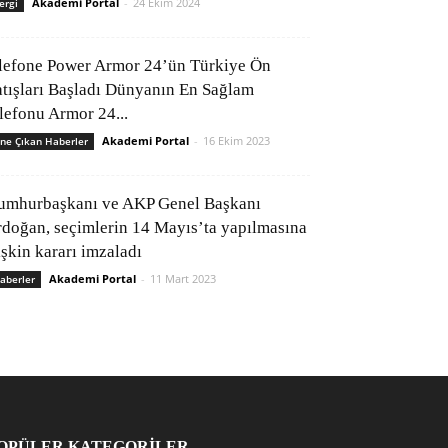
Akademi Portal
-
24 Ekim 2024
ergi
lefone Power Armor 24’ün Türkiye Ön
atışları Başladı Dünyanın En Sağlam
elefonu Armor 24...
Akademi Portal
-
16 Ekim 2023
ne Çıkan Haberler
umhurbaşkanı ve AKP Genel Başkanı
rdoğan, seçimlerin 14 Mayıs’ta yapılmasına
işkin kararı imzaladı
Akademi Portal
-
11 Mart 2023
aberler
OPÜLER KATEGORİLER