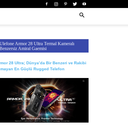
Ulefone Armor 28 Ultra Termal Kameralı
Benzersiz Amiral Gaemisi
mor 28 Ultra; Dünya’da Bir Benzeri ve Rakibi
lmayan En Güçlü Rugged Telefon