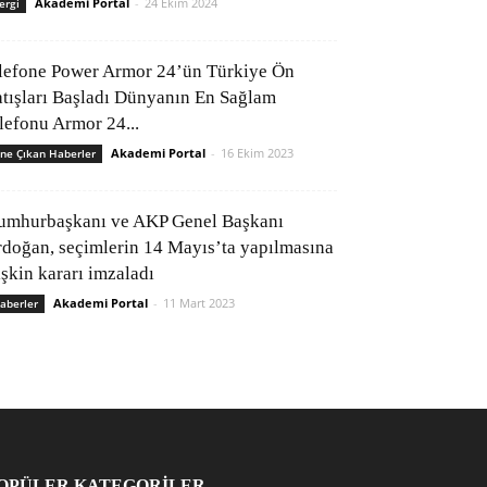
Akademi Portal
-
24 Ekim 2024
ergi
lefone Power Armor 24’ün Türkiye Ön
atışları Başladı Dünyanın En Sağlam
elefonu Armor 24...
Akademi Portal
-
16 Ekim 2023
ne Çıkan Haberler
umhurbaşkanı ve AKP Genel Başkanı
rdoğan, seçimlerin 14 Mayıs’ta yapılmasına
işkin kararı imzaladı
Akademi Portal
-
11 Mart 2023
aberler
OPÜLER KATEGORİLER