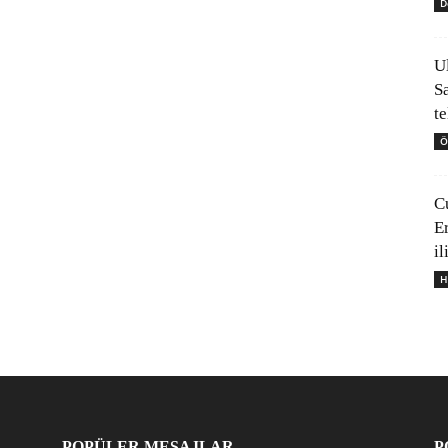
D
U
S
t
Ö
C
E
il
H
POPÜLER MESAJLAR
P