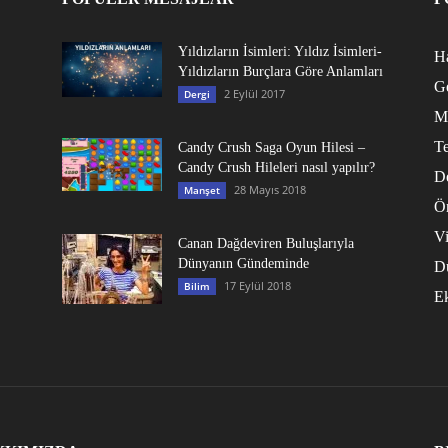
Yıldızların İsimleri: Yıldız İsimleri-
Ha
Yıldızların Burçlara Göre Anlamları
G
2 Eylül 2017
Dergi
M
Te
Candy Crush Saga Oyun Hilesi –
Candy Crush Hileleri nasıl yapılır?
D
28 Mayıs 2018
Manşet
Ö
V
Canan Dağdeviren Buluşlarıyla
Dünyanın Gündeminde
D
17 Eylül 2018
Bilim
E