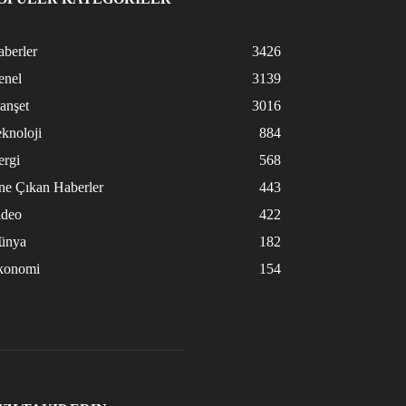
berler
3426
enel
3139
anşet
3016
knoloji
884
ergi
568
ne Çıkan Haberler
443
ideo
422
ünya
182
konomi
154