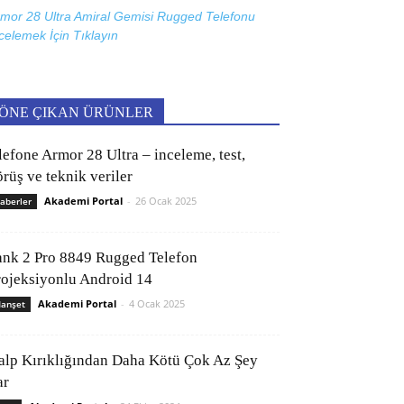
mor 28 Ultra Amiral Gemisi Rugged Telefonu
celemek İçin
Tıklayın
ÖNE ÇIKAN ÜRÜNLER
lefone Armor 28 Ultra – inceleme, test,
rüş ve teknik veriler
Akademi Portal
-
26 Ocak 2025
aberler
ank 2 Pro 8849 Rugged Telefon
rojeksiyonlu Android 14
Akademi Portal
-
4 Ocak 2025
anşet
alp Kırıklığından Daha Kötü Çok Az Şey
ar