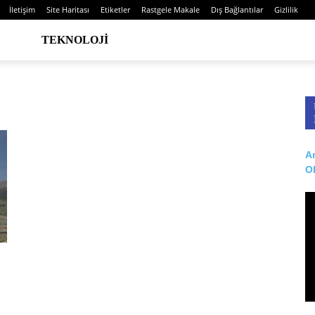
İletişim
Site Haritası
Etiketler
Rastgele Makale
Dış Bağlantılar
Gizlilik
TEKNOLOJI
Ar
O