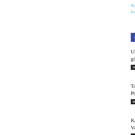
Ar
İn
U
gö
H
T
P
M
K
V