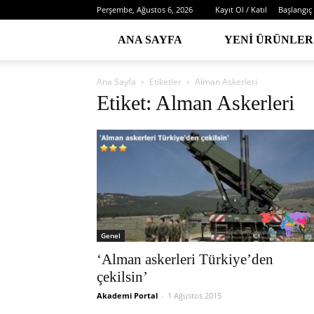
Perşembe, Ağustos 6, 2026
Kayıt Ol / Katıl
Başlangıç
ANA SAYFA
YENI ÜRÜNLER
Ana Sayfa
Etiketler
Alman Askerleri
Etiket: Alman Askerleri
Genel
‘Alman askerleri Türkiye’den
çekilsin’
Akademi Portal
-
1 Ağustos 2015