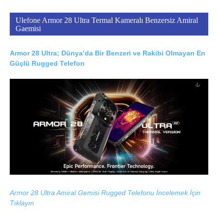
Ulefone Armor 28 Ultra Termal Kameralı Benzersiz Amiral
Gaemisi
Armor 28 Ultra; Dünya’da Bir Benzeri ve Rakibi Olmayan En
Güçlü Rugged Telefon
Armor 28 Ultra Amiral Gemisi Rugged Telefonu İncelemek İçin
Tıklayın