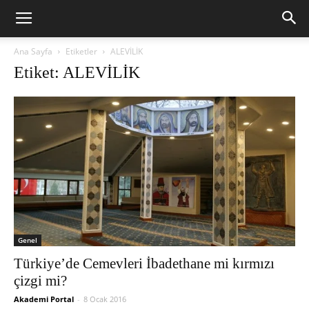
Ana Sayfa
Etiketler
ALEVİLİK
Etiket: ALEVİLİK
Genel
Türkiye’de Cemevleri İbadethane mi kırmızı
çizgi mi?
Akademi Portal
-
8 Ocak 2016