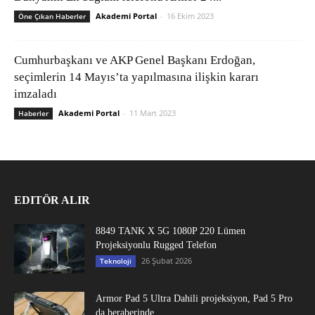
Akademi Portal
-
16 Ekim 2023
Öne Çıkan Haberler
Cumhurbaşkanı ve AKP Genel Başkanı Erdoğan,
seçimlerin 14 Mayıs’ta yapılmasına ilişkin kararı
imzaladı
Akademi Portal
-
11 Mart 2023
Haberler
EDITÖR ALIR
8849 TANK X 5G 1080P 220 Lümen
Projeksiyonlu Rugged Telefon
26 Şubat 2026
Teknoloji
Armor Pad 5 Ultra Dahili projeksiyon, Pad 5 Pro
da beraberinde...