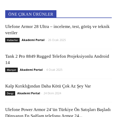
ÖNE ÇIKAN ÜRÜNLER
Ulefone Armor 28 Ultra – inceleme, test, görüş ve teknik
veriler
Akademi Portal
-
26 Ocak 2025
Haberler
Tank 2 Pro 8849 Rugged Telefon Projeksiyonlu Android
14
Akademi Portal
-
4 Ocak 2025
Manşet
Kalp Kırıklığından Daha Kötü Çok Az Şey Var
Akademi Portal
-
24 Ekim 2024
Dergi
Ulefone Power Armor 24’ün Türkiye Ön Satışları Başladı
Dünyanın En Sağlam telefonu Armor 24...