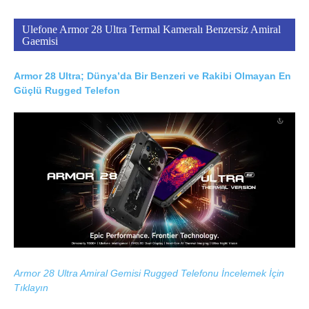
Ulefone Armor 28 Ultra Termal Kameralı Benzersiz Amiral
Gaemisi
Armor 28 Ultra; Dünya’da Bir Benzeri ve Rakibi Olmayan En
Güçlü Rugged Telefon
Armor 28 Ultra Amiral Gemisi Rugged Telefonu İncelemek İçin
Tıklayın