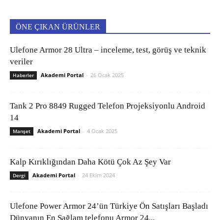
ÖNE ÇIKAN ÜRÜNLER
Ulefone Armor 28 Ultra – inceleme, test, görüş ve teknik
veriler
Akademi Portal
-
26 Ocak 2025
Haberler
Tank 2 Pro 8849 Rugged Telefon Projeksiyonlu Android
14
Akademi Portal
-
4 Ocak 2025
Manşet
Kalp Kırıklığından Daha Kötü Çok Az Şey Var
Akademi Portal
-
24 Ekim 2024
Dergi
Ulefone Power Armor 24’ün Türkiye Ön Satışları Başladı
Dünyanın En Sağlam telefonu Armor 24...