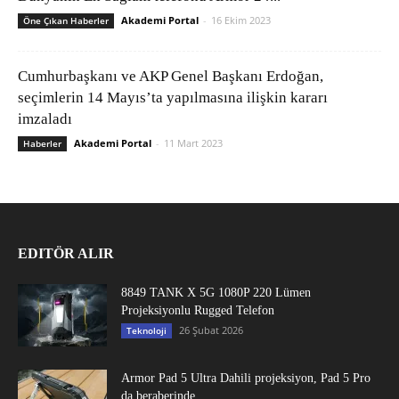
Akademi Portal
-
16 Ekim 2023
Öne Çıkan Haberler
Cumhurbaşkanı ve AKP Genel Başkanı Erdoğan,
seçimlerin 14 Mayıs’ta yapılmasına ilişkin kararı
imzaladı
Akademi Portal
-
11 Mart 2023
Haberler
EDITÖR ALIR
8849 TANK X 5G 1080P 220 Lümen
Projeksiyonlu Rugged Telefon
26 Şubat 2026
Teknoloji
Armor Pad 5 Ultra Dahili projeksiyon, Pad 5 Pro
da beraberinde...