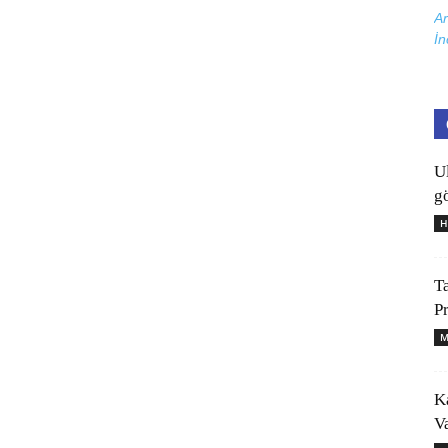
Ar
İn
U
gö
H
T
P
M
K
V