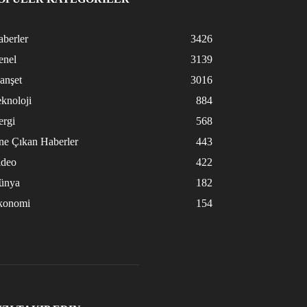
berler
3426
enel
3139
anşet
3016
knoloji
884
ergi
568
ne Çıkan Haberler
443
ideo
422
ünya
182
konomi
154