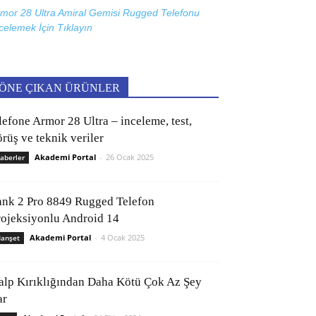
mor 28 Ultra Amiral Gemisi Rugged Telefonu
celemek İçin
Tıklayın
ÖNE ÇIKAN ÜRÜNLER
lefone Armor 28 Ultra – inceleme, test,
rüş ve teknik veriler
Akademi Portal
-
26 Ocak 2025
aberler
ank 2 Pro 8849 Rugged Telefon
rojeksiyonlu Android 14
Akademi Portal
-
4 Ocak 2025
anşet
alp Kırıklığından Daha Kötü Çok Az Şey
ar