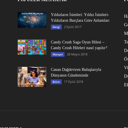
Yıldızların İsimleri: Yıldız İsimleri-
Ha
Yıldızların Burçlara Göre Anlamları
G
2 Eylül 2017
Dergi
M
Te
Candy Crush Saga Oyun Hilesi –
Candy Crush Hileleri nasıl yapılır?
D
28 Mayıs 2018
Manşet
Ö
V
Canan Dağdeviren Buluşlarıyla
Dünyanın Gündeminde
D
17 Eylül 2018
Bilim
E