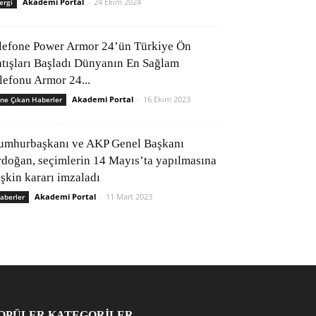
Akademi Portal
-
24 Ekim 2024
ergi
lefone Power Armor 24’ün Türkiye Ön
atışları Başladı Dünyanın En Sağlam
elefonu Armor 24...
Akademi Portal
-
16 Ekim 2023
ne Çıkan Haberler
umhurbaşkanı ve AKP Genel Başkanı
rdoğan, seçimlerin 14 Mayıs’ta yapılmasına
işkin kararı imzaladı
Akademi Portal
-
11 Mart 2023
aberler
OPÜLER KATEGORİLER