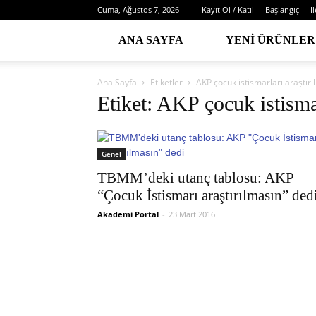
Cuma, Ağustos 7, 2026
Kayıt Ol / Katıl
Başlangıç
İ
ANA SAYFA
YENI ÜRÜNLER
Ana Sayfa
Etiketler
AKP çocuk istismarları araştırı
Etiket: AKP çocuk istismar
Genel
TBMM’deki utanç tablosu: AKP
“Çocuk İstismarı araştırılmasın” ded
Akademi Portal
-
23 Mart 2016