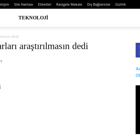
letişim
Site Haritası
Etiketler
Rastgele Makale
Dış Bağlantılar
Gizlilik
TEKNOLOJI
lmasın dedi
ları araştırılmasın dedi
Ar
O
i