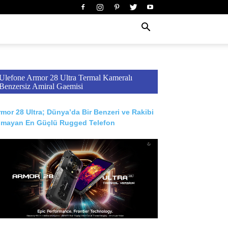
Ulefone Armor 28 Ultra Termal Kameralı
Benzersiz Amiral Gaemisi
mor 28 Ultra; Dünya’da Bir Benzeri ve Rakibi
lmayan En Güçlü Rugged Telefon