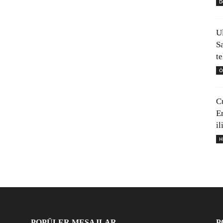
D
U
S
t
Ö
C
E
il
H
POPÜLER MESAJLAR
P