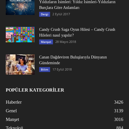
Yıldızların İsimleri: Yıldız İsimleri-Yıldızların
Burçlara Göre Anlamları
2 Eylül 2017
Dergi
Candy Crush Saga Oyun Hilesi – Candy Crush
Hileleri nasıl yapılır?
28 Mayıs 2018
Manşet
Canan Dağdeviren Buluşlarıyla Dünyanın
Gündeminde
17 Eylül 2018
Bilim
POPÜLER KATEGORİLER
Haberler
3426
Genel
3139
Manşet
3016
Teknoloji
884