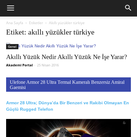
Ana Sayfa
Etiketler
Akıllı yüzükler türkiye
Etiket: akıllı yüzükler türkiye
Genel
Akıllı Yüzük Nedir Akıllı Yüzük Ne İşe Yarar?
Akademi Portal
-
25 Nisan 2016
Ulefone Armor 28 Ultra Termal Kameralı Benzersiz Amiral
Gaemisi
Armor 28 Ultra; Dünya’da Bir Benzeri ve Rakibi Olmayan En
Güçlü Rugged Telefon