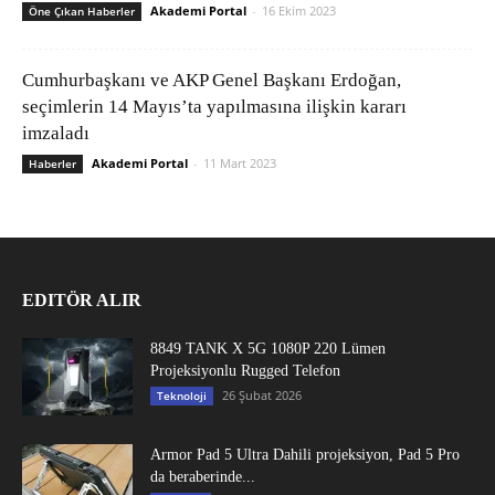
Akademi Portal
-
16 Ekim 2023
Öne Çıkan Haberler
Cumhurbaşkanı ve AKP Genel Başkanı Erdoğan,
seçimlerin 14 Mayıs’ta yapılmasına ilişkin kararı
imzaladı
Akademi Portal
-
11 Mart 2023
Haberler
EDITÖR ALIR
8849 TANK X 5G 1080P 220 Lümen
Projeksiyonlu Rugged Telefon
26 Şubat 2026
Teknoloji
Armor Pad 5 Ultra Dahili projeksiyon, Pad 5 Pro
da beraberinde...