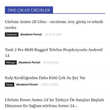
ÖNE ÇIKAN ÜRÜNLER
Ulefone Armor 28 Ultra – inceleme, test, görüş ve teknik
veriler
Akademi Portal
-
26 Ocak 2025
Haberler
Tank 2 Pro 8849 Rugged Telefon Projeksiyonlu Android
14
Akademi Portal
-
4 Ocak 2025
Manşet
Kalp Kırıklığından Daha Kötü Çok Az Şey Var
Akademi Portal
-
24 Ekim 2024
Dergi
Ulefone Power Armor 24’ün Türkiye Ön Satışları Başladı
Dünyanın En Sağlam telefonu Armor 24...