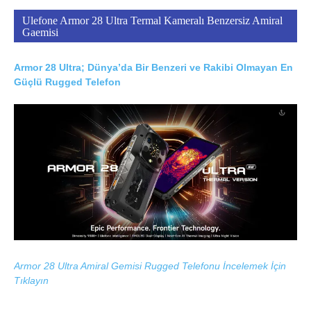
Ulefone Armor 28 Ultra Termal Kameralı Benzersiz Amiral
Gaemisi
Armor 28 Ultra; Dünya’da Bir Benzeri ve Rakibi Olmayan En
Güçlü Rugged Telefon
Armor 28 Ultra Amiral Gemisi Rugged Telefonu İncelemek İçin
Tıklayın