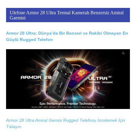
Ulefone Armor 28 Ultra Termal Kameralı Benzersiz Amiral
Gaemisi
Armor 28 Ultra; Dünya’da Bir Benzeri ve Rakibi Olmayan En
Güçlü Rugged Telefon
Armor 28 Ultra Amiral Gemisi Rugged Telefonu İncelemek İçin
Tıklayın