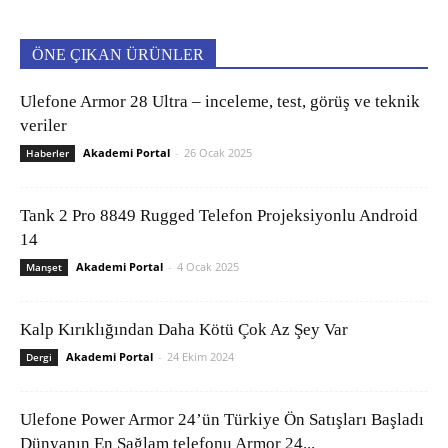
ÖNE ÇIKAN ÜRÜNLER
Ulefone Armor 28 Ultra – inceleme, test, görüş ve teknik
veriler
Akademi Portal
-
26 Ocak 2025
Haberler
Tank 2 Pro 8849 Rugged Telefon Projeksiyonlu Android
14
Akademi Portal
-
4 Ocak 2025
Manşet
Kalp Kırıklığından Daha Kötü Çok Az Şey Var
Akademi Portal
-
24 Ekim 2024
Dergi
Ulefone Power Armor 24’ün Türkiye Ön Satışları Başladı
Dünyanın En Sağlam telefonu Armor 24...