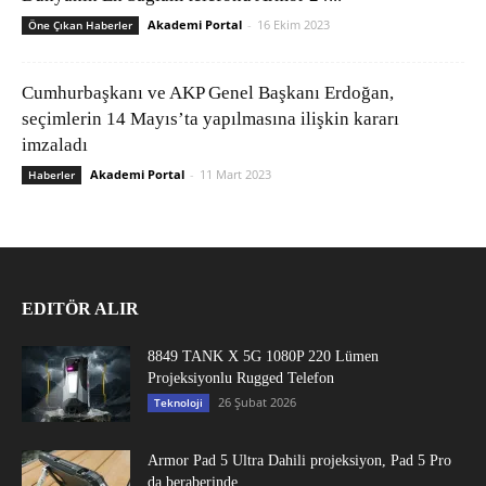
Akademi Portal
-
16 Ekim 2023
Öne Çıkan Haberler
Cumhurbaşkanı ve AKP Genel Başkanı Erdoğan,
seçimlerin 14 Mayıs’ta yapılmasına ilişkin kararı
imzaladı
Akademi Portal
-
11 Mart 2023
Haberler
EDITÖR ALIR
8849 TANK X 5G 1080P 220 Lümen
Projeksiyonlu Rugged Telefon
26 Şubat 2026
Teknoloji
Armor Pad 5 Ultra Dahili projeksiyon, Pad 5 Pro
da beraberinde...