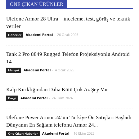
ÖNE ÇIKAN ÜRÜNLER
Ulefone Armor 28 Ultra – inceleme, test, görüş ve teknik
veriler
Akademi Portal
-
26 Ocak 2025
Haberler
Tank 2 Pro 8849 Rugged Telefon Projeksiyonlu Android
14
Akademi Portal
-
4 Ocak 2025
Manşet
Kalp Kırıklığından Daha Kötü Çok Az Şey Var
Akademi Portal
-
24 Ekim 2024
Dergi
Ulefone Power Armor 24’ün Türkiye Ön Satışları Başladı
Dünyanın En Sağlam telefonu Armor 24...
Akademi Portal
-
16 Ekim 2023
Öne Çıkan Haberler