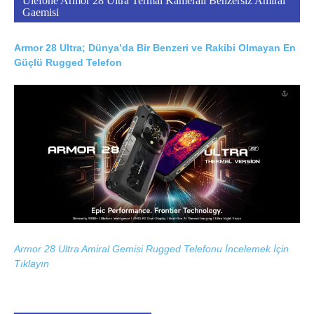
Ulefone Armor 28 Ultra Termal Kameralı Benzersiz Amiral
Gaemisi
Armor 28 Ultra; Dünya’da Bir Benzeri ve Rakibi Olmayan En
Güçlü Rugged Telefon
Armor 28 Ultra Amiral Gemisi Rugged Telefonu İncelemek İçin
Tıklayın