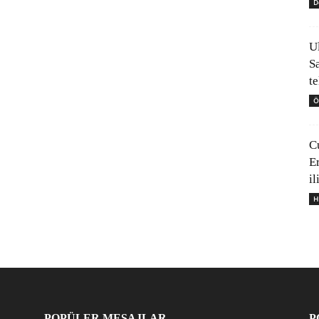
D
U
S
t
Ö
C
E
il
H
POPÜLER MESAJLAR
P