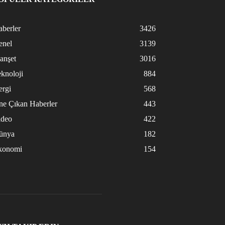
berler
3426
enel
3139
anşet
3016
knoloji
884
ergi
568
ne Çıkan Haberler
443
ideo
422
ünya
182
konomi
154