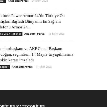
Akademi Portal
-
24 Ekim 2024
ergi
lefone Power Armor 24’ün Türkiye Ön
atışları Başladı Dünyanın En Sağlam
elefonu Armor 24...
Akademi Portal
-
16 Ekim 2023
ne Çıkan Haberler
umhurbaşkanı ve AKP Genel Başkanı
rdoğan, seçimlerin 14 Mayıs’ta yapılmasına
işkin kararı imzaladı
Akademi Portal
-
11 Mart 2023
aberler
OPÜLER KATEGORİLER