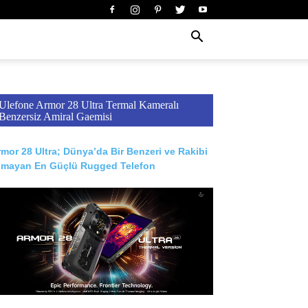
Ulefone Armor 28 Ultra Termal Kameralı
Benzersiz Amiral Gaemisi
mor 28 Ultra; Dünya’da Bir Benzeri ve Rakibi
lmayan En Güçlü Rugged Telefon