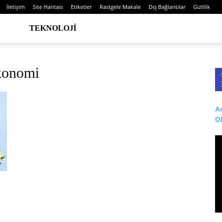
İletişim
Site Haritası
Etiketler
Rastgele Makale
Dış Bağlantılar
Gizlilik
TEKNOLOJI
Ekonomi
Ar
O