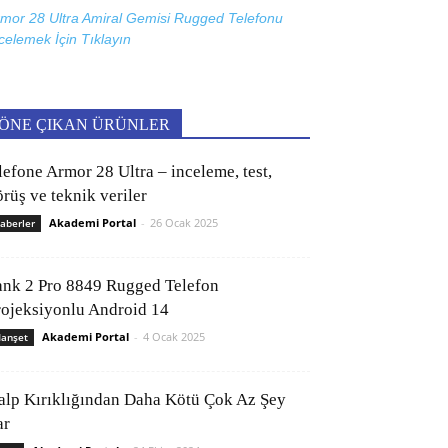
mor 28 Ultra Amiral Gemisi Rugged Telefonu
celemek İçin
Tıklayın
ÖNE ÇIKAN ÜRÜNLER
lefone Armor 28 Ultra – inceleme, test,
rüş ve teknik veriler
Akademi Portal
-
26 Ocak 2025
aberler
ank 2 Pro 8849 Rugged Telefon
rojeksiyonlu Android 14
Akademi Portal
-
4 Ocak 2025
anşet
alp Kırıklığından Daha Kötü Çok Az Şey
ar