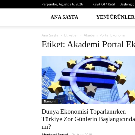
Perşembe, Ağustos 6, 2026
Kayıt Ol / Katıl
Başlangıç
ANA SAYFA
YENI ÜRÜNLER
Ana Sayfa
Etiketler
Akademi Portal Ekonomi
Etiket: Akademi Portal 
Ekonomi
Dünya Ekonomisi Toparlanırken
Türkiye Zor Günlerin Başlangıcında
mı?
Akademi Portal
-
24 Mart 2019