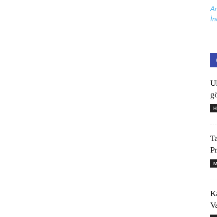
Ar
İn
U
gö
H
T
P
M
K
V