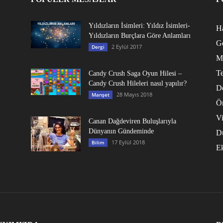
Yıldızların İsimleri: Yıldız İsimleri-
Ha
Yıldızların Burçlara Göre Anlamları
G
2 Eylül 2017
Dergi
M
Te
Candy Crush Saga Oyun Hilesi –
Candy Crush Hileleri nasıl yapılır?
D
28 Mayıs 2018
Manşet
Ö
V
Canan Dağdeviren Buluşlarıyla
Dünyanın Gündeminde
D
17 Eylül 2018
Bilim
E