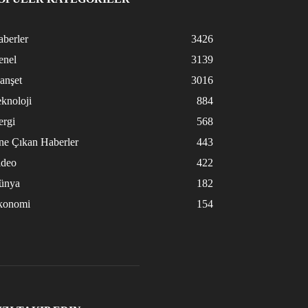
berler
3426
enel
3139
anşet
3016
knoloji
884
ergi
568
ne Çıkan Haberler
443
ideo
422
ünya
182
konomi
154