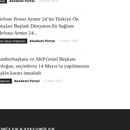
Akademi Portal
-
24 Ekim 2024
ergi
lefone Power Armor 24’ün Türkiye Ön
atışları Başladı Dünyanın En Sağlam
elefonu Armor 24...
Akademi Portal
-
16 Ekim 2023
ne Çıkan Haberler
umhurbaşkanı ve AKP Genel Başkanı
rdoğan, seçimlerin 14 Mayıs’ta yapılmasına
işkin kararı imzaladı
Akademi Portal
-
11 Mart 2023
aberler
OPÜLER KATEGORİLER