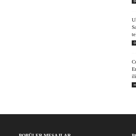
D
U
S
t
Ö
C
E
il
H
POPÜLER MESAJLAR
P