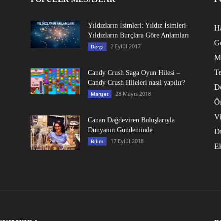
Yıldızların İsimleri: Yıldız İsimleri-
Ha
Yıldızların Burçlara Göre Anlamları
G
2 Eylül 2017
Dergi
M
Te
Candy Crush Saga Oyun Hilesi –
Candy Crush Hileleri nasıl yapılır?
D
28 Mayıs 2018
Manşet
Ö
V
Canan Dağdeviren Buluşlarıyla
Dünyanın Gündeminde
D
17 Eylül 2018
Bilim
E