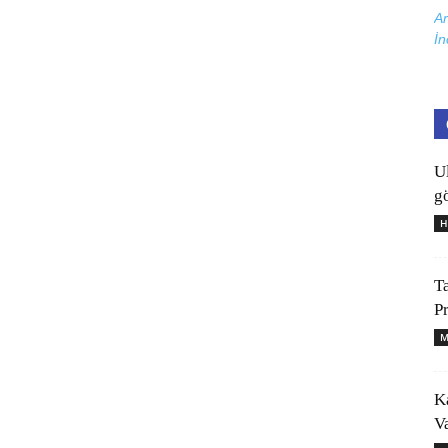
Ar
İn
U
gö
H
T
P
M
K
V