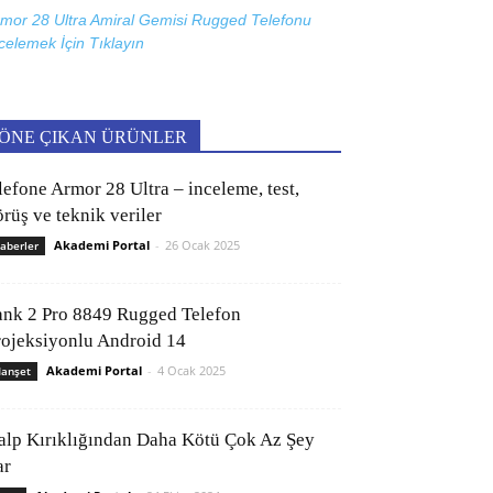
mor 28 Ultra Amiral Gemisi Rugged Telefonu
celemek İçin
Tıklayın
ÖNE ÇIKAN ÜRÜNLER
lefone Armor 28 Ultra – inceleme, test,
rüş ve teknik veriler
Akademi Portal
-
26 Ocak 2025
aberler
ank 2 Pro 8849 Rugged Telefon
rojeksiyonlu Android 14
Akademi Portal
-
4 Ocak 2025
anşet
alp Kırıklığından Daha Kötü Çok Az Şey
ar