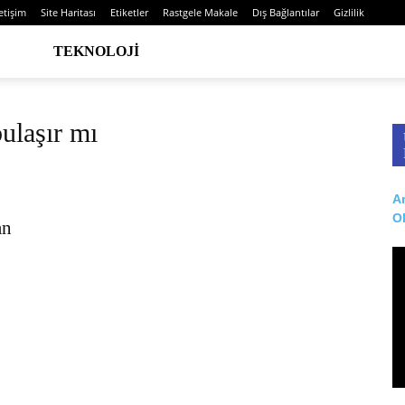
letişim
Site Haritası
Etiketler
Rastgele Makale
Dış Bağlantılar
Gizlilik
TEKNOLOJI
bulaşır mı
Ar
O
an