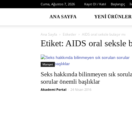
Cuma, Ağustos 7, 2026
Kayıt Ol / Katıl
Başlangıç
İ
ANA SAYFA
YENI ÜRÜNLER
Ana Sayfa
Etiketler
AIDS oral seksle bulaşır mı
Etiket: AIDS oral seksle 
Manşet
Seks hakkında bilinmeyen sık sorul
sorular önemli başlıklar
Akademi Portal
-
24 Nisan 2016