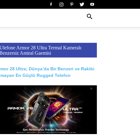
Ulefone Armor 28 Ultra Termal Kameralı
Benzersiz Amiral Gaemisi
mor 28 Ultra; Dünya’da Bir Benzeri ve Rakibi
lmayan En Güçlü Rugged Telefon