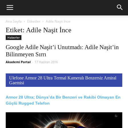
Ana Sayfa
Etiketler
Adile Naşit İnce
Etiket: Adile Naşit İnce
Haberler
Google Adile Naşit’i Unutmadı: Adile Naşit’in
Bilinmeyen Sırrı
Akademi Portal
-
17 Haziran 2016
Ulefone Armor 28 Ultra Termal Kameralı Benzersiz Amiral
Gaemisi
Armor 28 Ultra; Dünya’da Bir Benzeri ve Rakibi Olmayan En
Güçlü Rugged Telefon