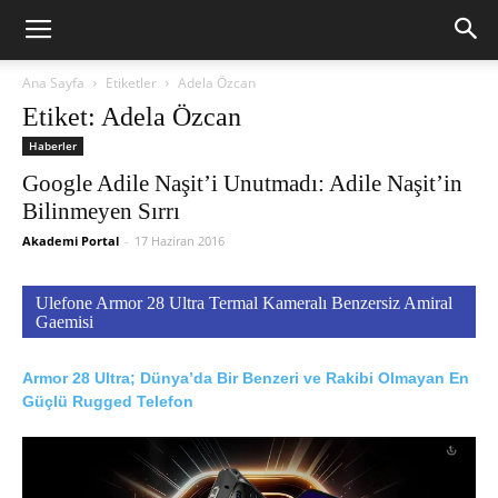
Ana Sayfa
Etiketler
Adela Özcan
Etiket: Adela Özcan
Haberler
Google Adile Naşit’i Unutmadı: Adile Naşit’in
Bilinmeyen Sırrı
Akademi Portal
-
17 Haziran 2016
Ulefone Armor 28 Ultra Termal Kameralı Benzersiz Amiral
Gaemisi
Armor 28 Ultra; Dünya’da Bir Benzeri ve Rakibi Olmayan En
Güçlü Rugged Telefon