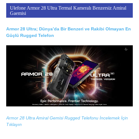
Ulefone Armor 28 Ultra Termal Kameralı Benzersiz Amiral
Gaemisi
Armor 28 Ultra; Dünya’da Bir Benzeri ve Rakibi Olmayan En
Güçlü Rugged Telefon
Armor 28 Ultra Amiral Gemisi Rugged Telefonu İncelemek İçin
Tıklayın