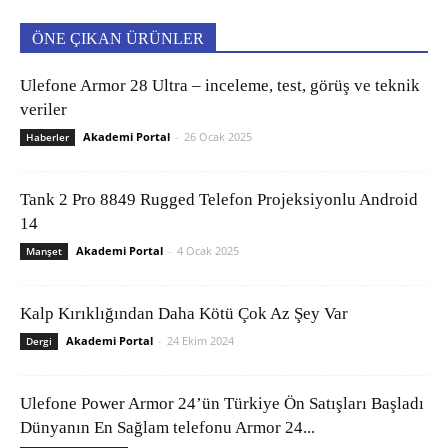
ÖNE ÇIKAN ÜRÜNLER
Ulefone Armor 28 Ultra – inceleme, test, görüş ve teknik
veriler
Akademi Portal
-
26 Ocak 2025
Haberler
Tank 2 Pro 8849 Rugged Telefon Projeksiyonlu Android
14
Akademi Portal
-
4 Ocak 2025
Manşet
Kalp Kırıklığından Daha Kötü Çok Az Şey Var
Akademi Portal
-
24 Ekim 2024
Dergi
Ulefone Power Armor 24’ün Türkiye Ön Satışları Başladı
Dünyanın En Sağlam telefonu Armor 24...