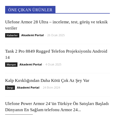
ÖNE ÇIKAN ÜRÜNLER
Ulefone Armor 28 Ultra – inceleme, test, görüş ve teknik
veriler
Akademi Portal
-
26 Ocak 2025
Haberler
Tank 2 Pro 8849 Rugged Telefon Projeksiyonlu Android
14
Akademi Portal
-
4 Ocak 2025
Manşet
Kalp Kırıklığından Daha Kötü Çok Az Şey Var
Akademi Portal
-
24 Ekim 2024
Dergi
Ulefone Power Armor 24’ün Türkiye Ön Satışları Başladı
Dünyanın En Sağlam telefonu Armor 24...