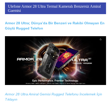
Ulefone Armor 28 Ultra Termal Kameralı Benzersiz Amiral
Gaemisi
Armor 28 Ultra; Dünya’da Bir Benzeri ve Rakibi Olmayan En
Güçlü Rugged Telefon
Armor 28 Ultra Amiral Gemisi Rugged Telefonu İncelemek İçin
Tıklayın