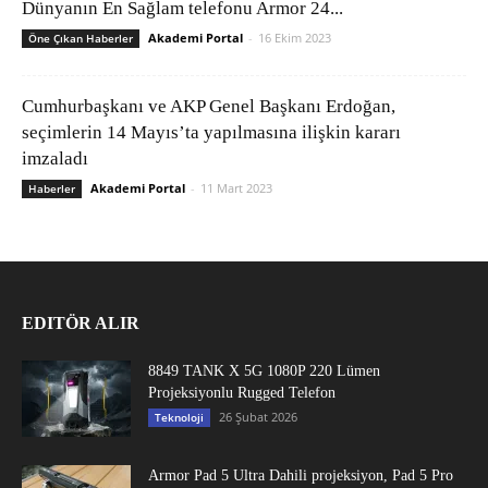
Dünyanın En Sağlam telefonu Armor 24...
Akademi Portal
-
16 Ekim 2023
Öne Çıkan Haberler
Cumhurbaşkanı ve AKP Genel Başkanı Erdoğan,
seçimlerin 14 Mayıs’ta yapılmasına ilişkin kararı
imzaladı
Akademi Portal
-
11 Mart 2023
Haberler
EDITÖR ALIR
8849 TANK X 5G 1080P 220 Lümen
Projeksiyonlu Rugged Telefon
26 Şubat 2026
Teknoloji
Armor Pad 5 Ultra Dahili projeksiyon, Pad 5 Pro