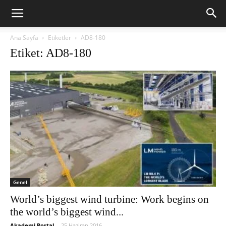
Ana Sayfa
Etiketler
AD8-180
Etiket: AD8-180
Genel
World’s biggest wind turbine: Work begins on
the world’s biggest wind...
Akademi Portal
-
25 Haziran 2016