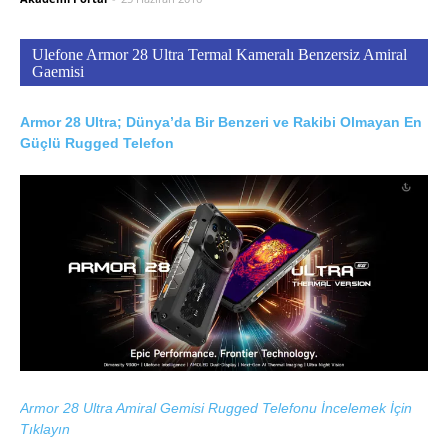
Ulefone Armor 28 Ultra Termal Kameralı Benzersiz Amiral
Gaemisi
Armor 28 Ultra; Dünya’da Bir Benzeri ve Rakibi Olmayan En
Güçlü Rugged Telefon
Armor 28 Ultra Amiral Gemisi Rugged Telefonu İncelemek İçin
Tıklayın