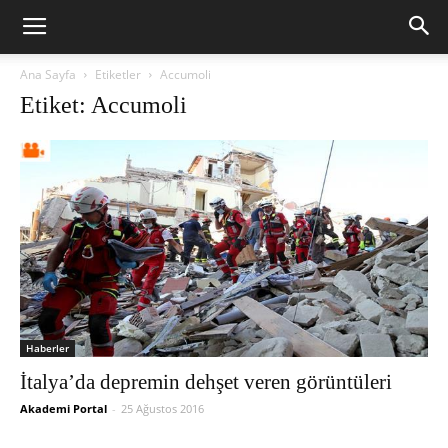
Ana Sayfa
Etiketler
Accumoli
Etiket: Accumoli
Haberler
İtalya’da depremin dehşet veren görüntüleri
Akademi Portal
-
25 Ağustos 2016