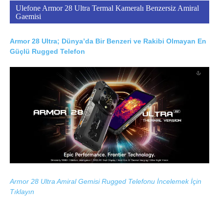
Ulefone Armor 28 Ultra Termal Kameralı Benzersiz Amiral
Gaemisi
Armor 28 Ultra; Dünya’da Bir Benzeri ve Rakibi Olmayan En
Güçlü Rugged Telefon
Armor 28 Ultra Amiral Gemisi Rugged Telefonu İncelemek İçin
Tıklayın