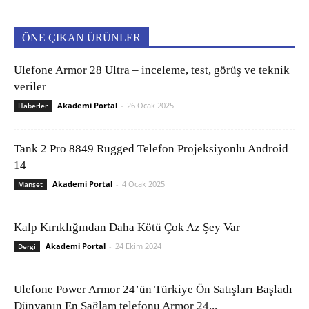
ÖNE ÇIKAN ÜRÜNLER
Ulefone Armor 28 Ultra – inceleme, test, görüş ve teknik
veriler
Akademi Portal
-
26 Ocak 2025
Haberler
Tank 2 Pro 8849 Rugged Telefon Projeksiyonlu Android
14
Akademi Portal
-
4 Ocak 2025
Manşet
Kalp Kırıklığından Daha Kötü Çok Az Şey Var
Akademi Portal
-
24 Ekim 2024
Dergi
Ulefone Power Armor 24’ün Türkiye Ön Satışları Başladı
Dünyanın En Sağlam telefonu Armor 24...