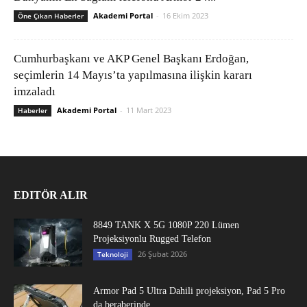
Akademi Portal
-
16 Ekim 2023
Öne Çıkan Haberler
Cumhurbaşkanı ve AKP Genel Başkanı Erdoğan,
seçimlerin 14 Mayıs’ta yapılmasına ilişkin kararı
imzaladı
Akademi Portal
-
11 Mart 2023
Haberler
EDITÖR ALIR
8849 TANK X 5G 1080P 220 Lümen
Projeksiyonlu Rugged Telefon
26 Şubat 2026
Teknoloji
Armor Pad 5 Ultra Dahili projeksiyon, Pad 5 Pro
da beraberinde...