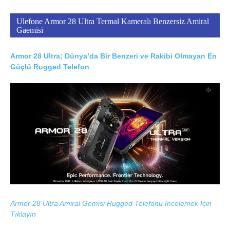
Ulefone Armor 28 Ultra Termal Kameralı Benzersiz Amiral
Gaemisi
Armor 28 Ultra; Dünya’da Bir Benzeri ve Rakibi Olmayan En
Güçlü Rugged Telefon
Armor 28 Ultra Amiral Gemisi Rugged Telefonu İncelemek İçin
Tıklayın