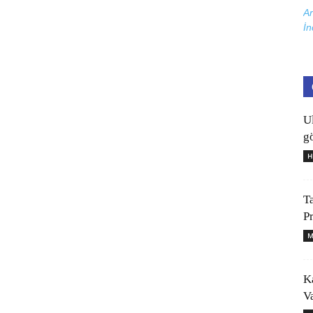
Ar
İn
U
gö
H
T
P
M
K
V