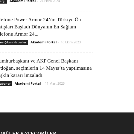
Akademi Portal
-
24 Ekim 2024
ergi
lefone Power Armor 24’ün Türkiye Ön
atışları Başladı Dünyanın En Sağlam
elefonu Armor 24...
Akademi Portal
-
16 Ekim 2023
ne Çıkan Haberler
umhurbaşkanı ve AKP Genel Başkanı
rdoğan, seçimlerin 14 Mayıs’ta yapılmasına
işkin kararı imzaladı
Akademi Portal
-
11 Mart 2023
aberler
OPÜLER KATEGORİLER