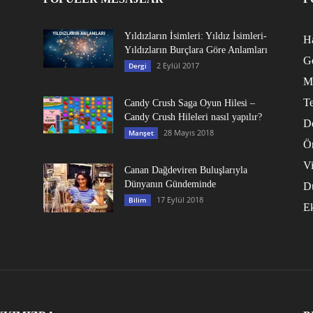
Yıldızların İsimleri: Yıldız İsimleri-
Ha
Yıldızların Burçlara Göre Anlamları
G
2 Eylül 2017
Dergi
M
Te
Candy Crush Saga Oyun Hilesi –
Candy Crush Hileleri nasıl yapılır?
D
28 Mayıs 2018
Manşet
Ö
V
Canan Dağdeviren Buluşlarıyla
Dünyanın Gündeminde
D
17 Eylül 2018
Bilim
E