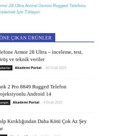
mor 28 Ultra Amiral Gemisi Rugged Telefonu
celemek İçin
Tıklayın
ÖNE ÇIKAN ÜRÜNLER
lefone Armor 28 Ultra – inceleme, test,
rüş ve teknik veriler
Akademi Portal
-
26 Ocak 2025
aberler
ank 2 Pro 8849 Rugged Telefon
rojeksiyonlu Android 14
Akademi Portal
-
4 Ocak 2025
anşet
alp Kırıklığından Daha Kötü Çok Az Şey
ar