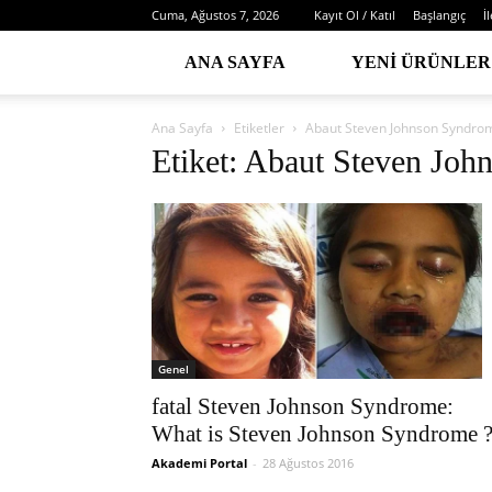
Cuma, Ağustos 7, 2026
Kayıt Ol / Katıl
Başlangıç
İ
ANA SAYFA
YENI ÜRÜNLER
Ana Sayfa
Etiketler
Abaut Steven Johnson Syndro
Etiket: Abaut Steven Jo
Genel
fatal Steven Johnson Syndrome:
What is Steven Johnson Syndrome 
Akademi Portal
-
28 Ağustos 2016