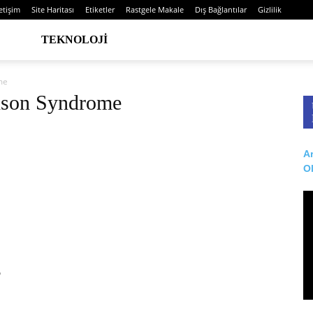
letişim
Site Haritası
Etiketler
Rastgele Makale
Dış Bağlantılar
Gizlilik
TEKNOLOJI
me
hnson Syndrome
Ar
O
?