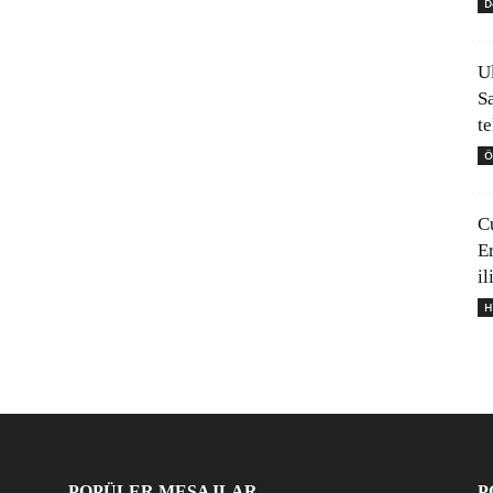
D
U
S
t
Ö
C
E
il
H
POPÜLER MESAJLAR
P