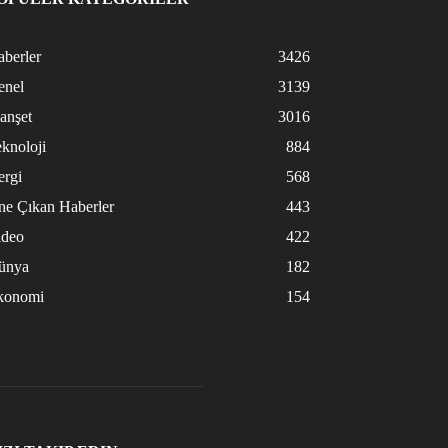
berler
3426
enel
3139
anşet
3016
knoloji
884
ergi
568
ne Çıkan Haberler
443
ideo
422
ünya
182
konomi
154