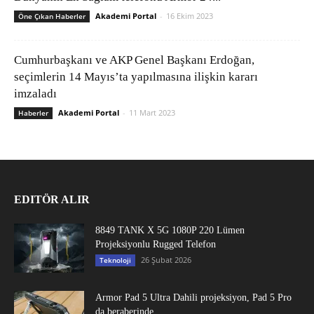
Akademi Portal
-
16 Ekim 2023
Öne Çıkan Haberler
Cumhurbaşkanı ve AKP Genel Başkanı Erdoğan,
seçimlerin 14 Mayıs’ta yapılmasına ilişkin kararı
imzaladı
Akademi Portal
-
11 Mart 2023
Haberler
EDITÖR ALIR
8849 TANK X 5G 1080P 220 Lümen
Projeksiyonlu Rugged Telefon
26 Şubat 2026
Teknoloji
Armor Pad 5 Ultra Dahili projeksiyon, Pad 5 Pro
da beraberinde...