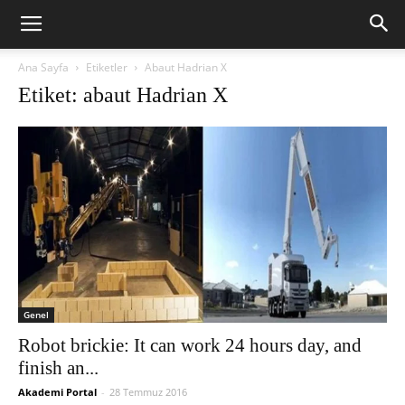
Ana Sayfa
Etiketler
Abaut Hadrian X
Etiket: abaut Hadrian X
Genel
Robot brickie: It can work 24 hours day, and
finish an...
Akademi Portal
-
28 Temmuz 2016