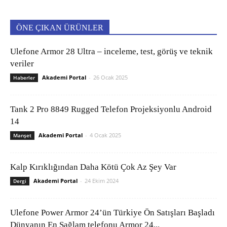
ÖNE ÇIKAN ÜRÜNLER
Ulefone Armor 28 Ultra – inceleme, test, görüş ve teknik
veriler
Akademi Portal
-
26 Ocak 2025
Haberler
Tank 2 Pro 8849 Rugged Telefon Projeksiyonlu Android
14
Akademi Portal
-
4 Ocak 2025
Manşet
Kalp Kırıklığından Daha Kötü Çok Az Şey Var
Akademi Portal
-
24 Ekim 2024
Dergi
Ulefone Power Armor 24’ün Türkiye Ön Satışları Başladı
Dünyanın En Sağlam telefonu Armor 24...