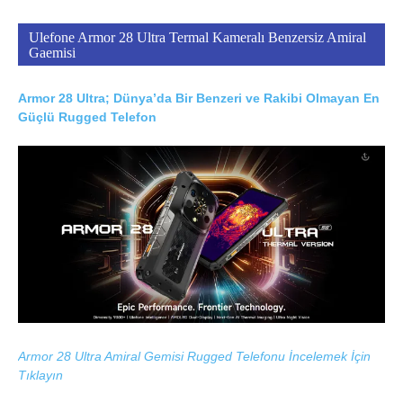
Ulefone Armor 28 Ultra Termal Kameralı Benzersiz Amiral
Gaemisi
Armor 28 Ultra; Dünya’da Bir Benzeri ve Rakibi Olmayan En
Güçlü Rugged Telefon
Armor 28 Ultra Amiral Gemisi Rugged Telefonu İncelemek İçin
Tıklayın